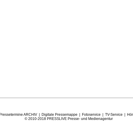
Pressetermine ARCHIV
|
Digitale Pressemappe
|
Fotoservice
|
TV-Service
|
Hör
© 2010-2018 PRESSLIVE Presse- und Medienagentur