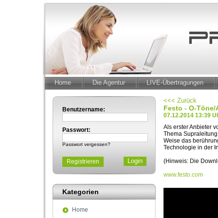
Home
Die Agentur
LIVE-Übertragungen
<<< Zurück
Festo - O-Töne
Benutzername:
07.12.2014 13:39 U
Als erster Anbieter
Passwort:
Thema Supraleitung:
Weise das berührun
Passwort vergessen?
Technologie in der 
(Hinweis: Die Downlo
Registrieren
www.festo.com
Kategorien
Home