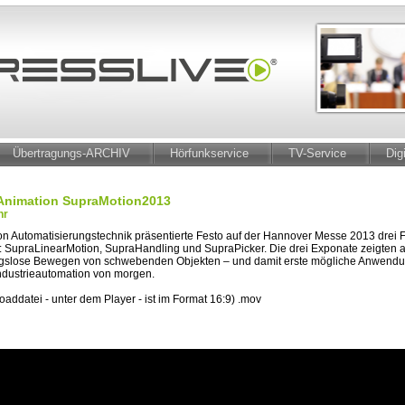
Übertragungs-ARCHIV
Hörfunkservice
TV-Service
Dig
/Animation SupraMotion2013
hr
 von Automatisierungstechnik präsentierte Festo auf der Hannover Messe 2013 drei
 SupraLinearMotion, SupraHandling und SupraPicker. Die drei Exponate zeigten a
gslose Bewegen von schwebenden Objekten – und damit erste mögliche Anwendun
Industrieautomation von morgen.
addatei - unter dem Player - ist im Format 16:9) .mov