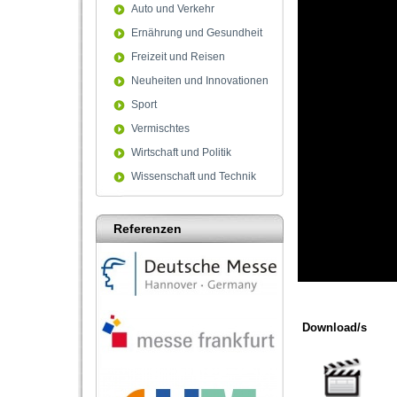
Auto und Verkehr
Ernährung und Gesundheit
Freizeit und Reisen
Neuheiten und Innovationen
Sport
Vermischtes
Wirtschaft und Politik
Wissenschaft und Technik
Referenzen
0
seconds
of
Download/s
3
minutes,
9
seconds
Volum
90%