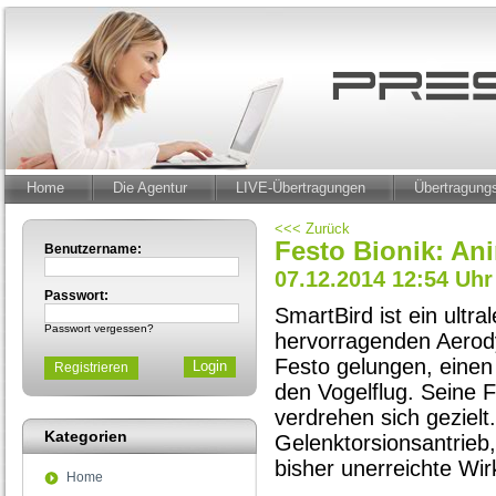
Home
Die Agentur
LIVE-Übertragungen
Übertragun
<<< Zurück
Festo Bionik: An
Benutzername:
07.12.2014 12:54 Uhr
Passwort:
SmartBird ist ein ultra
Passwort vergessen?
hervorragenden Aerody
Festo gelungen, einen
Registrieren
den Vogelflug. Seine F
verdrehen sich gezielt
Kategorien
Gelenktorsionsantrieb
bisher unerreichte Wir
Home