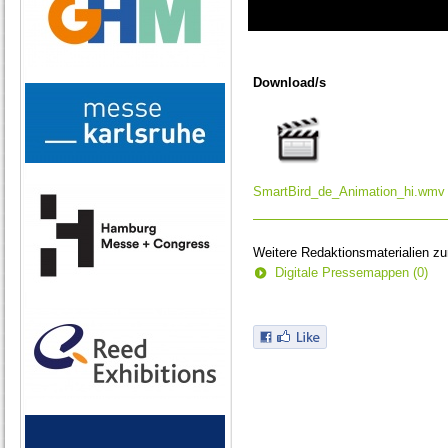
0
seconds
of
Download/s
0
seconds
SmartBird_de_Animation_hi.wmv
Weitere Redaktionsmaterialien z
Digitale Pressemappen (0)