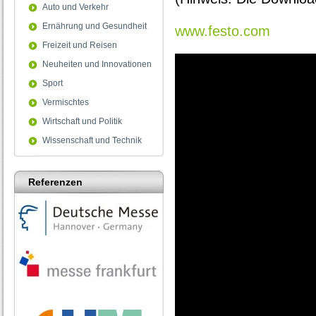
Auto und Verkehr
Ernährung und Gesundheit
www.festo.com
Freizeit und Reisen
Neuheiten und Innovationen
Sport
Vermischtes
Wirtschaft und Politik
Wissenschaft und Technik
Referenzen