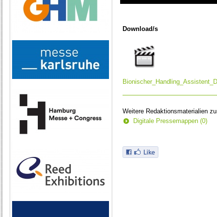
0
seconds
of
Download/s
0
seconds
Bionischer_Handling_Assistent_
Weitere Redaktionsmaterialien z
Digitale Pressemappen (0)