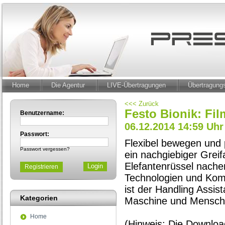
Home
Die Agentur
LIVE-Übertragungen
Übertragun
<<< Zurück
Festo Bionik: Fi
Benutzername:
06.12.2014 14:59 Uhr
Passwort:
Flexibel bewegen und p
Passwort vergessen?
ein nachgiebiger Grei
Elefantenrüssel nache
Registrieren
Technologien und Komp
ist der Handling Assis
Kategorien
Maschine und Mensch 
Home
(Hinweis: Die Download