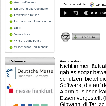
Auto und Verkehr
Format auswählen:
Windows
Ernährung und Gesundheit
0
seconds
00:00
00
Freizeit und Reisen
of
0
Neuheiten und Innovationen
seconds
Sport
Vermischtes
Wirtschaft und Politik
Wissenschaft und Technik
Referenzen
Anmoderation:
Nicht immer läuft a
gab es sogar bewaff
schützen, bietet d
Software, die auf d
Alarm auslösen kan
Essen vorgestellt (
Giovanni di Terliz