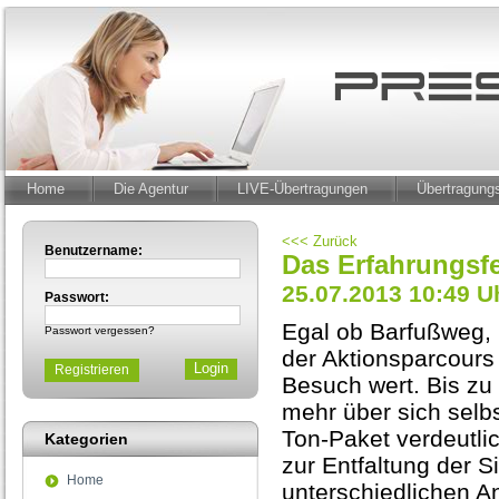
Home
Die Agentur
LIVE-Übertragungen
Übertragun
<<< Zurück
Benutzername:
Das Erfahrungsfe
25.07.2013 10:49 U
Passwort:
Egal ob Barfußweg, 
Passwort vergessen?
der Aktionsparcours
Registrieren
Besuch wert. Bis zu
mehr über sich selb
Ton-Paket verdeutli
Kategorien
zur Entfaltung der S
Home
unterschiedlichen A