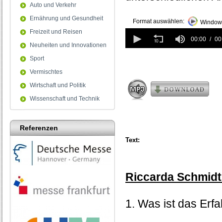
Auto und Verkehr
Ernährung und Gesundheit
Format auswählen:
Windows
0
Freizeit und Reisen
seconds
00:00
00
Neuheiten und Innovationen
of
0
Sport
seconds
Vermischtes
Wirtschaft und Politik
Wissenschaft und Technik
Referenzen
Text:
Riccarda Schmidt 
1. Was ist das Erf