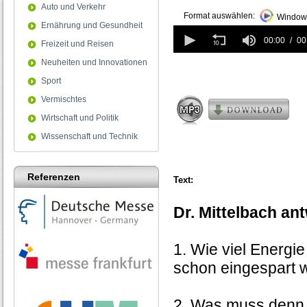
Auto und Verkehr
Format auswählen:
Windows
Ernährung und Gesundheit
0
seconds
00:00
00
Freizeit und Reisen
of
0
Neuheiten und Innovationen
seconds
Sport
Vermischtes
Wirtschaft und Politik
Wissenschaft und Technik
Referenzen
Text:
Dr. Mittelbach an
1. Wie viel Energi
schon eingespart 
2. Was muss denn 