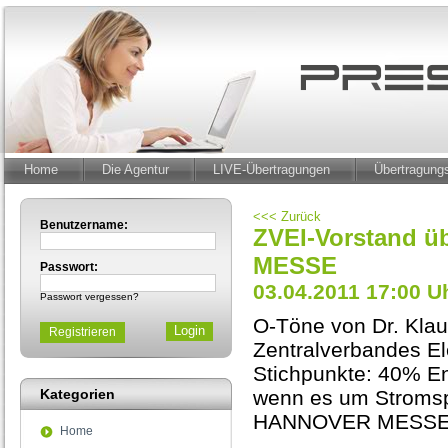
Home
Die Agentur
LIVE-Übertragungen
Übertragun
<<< Zurück
Benutzername:
ZVEI-Vorstand ü
MESSE
Passwort:
03.04.2011 17:00 U
Passwort vergessen?
O-Töne von Dr. Klau
Registrieren
Zentralverbandes Ele
Stichpunkte: 40% Ene
Kategorien
wenn es um Stromsp
HANNOVER MESSE - S
Home