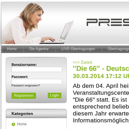
Home
Die Agentur
LIVE-Übertragungen
Übertragun
<<< Zurück
Benutzername:
''Die 66'' - Deut
30.03.2014 17:12 U
Passwort:
Ab dem 04. April hei
Passwort vergessen?
Veranstaltungscente
Registrieren
"Die 66" statt. Es i
entsprechend belieb
diesem Jahr erwart
Kategorien
Informationsmöglich
Home