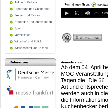
Auto und Verkehr
Format auswählen:
Windows
Ernährung und Gesundheit
0
seconds
00:00
03
Freizeit und Reisen
of
3
Neuheiten und Innovationen
minutes,
Sport
53
seconds
Vermischtes
Wirtschaft und Politik
Wissenschaft und Technik
Referenzen
Anmoderation:
Ab dem 04. April he
MOC Veranstaltungs
Tagen die "Die 66" 
Art und entspreche
werden auch in di
die Informationsmö
Kuchenbecker beri