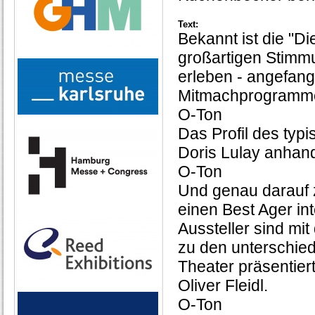
Text:
Bekannt ist die "D
großartigen Stimmun
erleben - angefan
Mitmachprogramm
O-Ton
Das Profil des typ
Doris Lulay anhand
O-Ton
Und genau darauf 
einen Best Ager int
Aussteller sind mi
zu den unterschie
Theater präsentier
Oliver Fleidl.
O-Ton