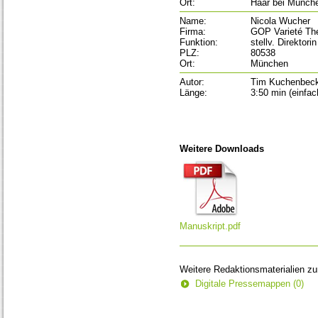
Ort:
Haar bei Münch
Name:
Nicola Wucher
Firma:
GOP Varieté Th
Funktion:
stellv. Direktorin
PLZ:
80538
Ort:
München
Autor:
Tim Kuchenbec
Länge:
3:50 min (einfa
Weitere Downloads
Manuskript.pdf
Weitere Redaktionsmaterialien z
Digitale Pressemappen (0)