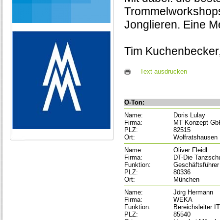
Trommelworkshops 
Jonglieren. Eine Me
Tim Kuchenbecker,
Text ausdrucken
O-Ton:
Name:
Doris Lulay
Firma:
MT Konzept Gb
PLZ:
82515
Ort:
Wolfratshausen
Name:
Oliver Fleidl
Firma:
DT-Die Tanzsch
Funktion:
Geschäftsführer
PLZ:
80336
Ort:
München
Name:
Jörg Hermann
Firma:
WEKA
Funktion:
Bereichsleiter IT
PLZ:
85540