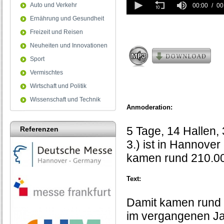
Auto und Verkehr
seconds
00:00
00
of
Ernährung und Gesundheit
0
seconds
Freizeit und Reisen
Neuheiten und Innovationen
Sport
Vermischtes
Wirtschaft und Politik
Wissenschaft und Technik
Anmoderation:
5 Tage, 14 Hallen,
Referenzen
3.) ist in Hannov
kamen rund 210.0
Text:
Damit kamen rund 
im vergangenen Jah