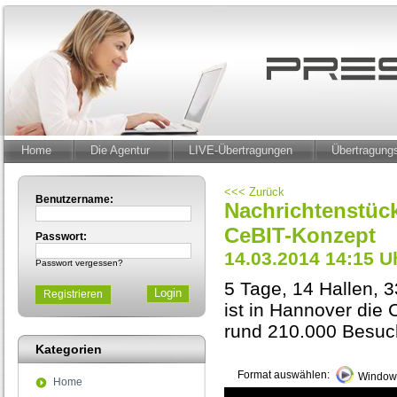
Home
Die Agentur
LIVE-Übertragungen
Übertragun
<<< Zurück
Benutzername:
Nachrichtenstück
CeBIT-Konzept
Passwort:
14.03.2014 14:15 U
Passwort vergessen?
5 Tage, 14 Hallen, 3
Registrieren
ist in Hannover di
rund 210.000 Besuc
Kategorien
Format auswählen:
Windows
Home
0