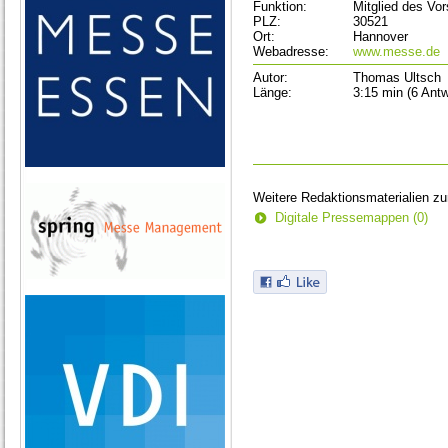
Funktion:
Mitglied des Vo
PLZ:
30521
Ort:
Hannover
Webadresse:
www.messe.de
Autor:
Thomas Ultsch
Länge:
3:15 min (6 Antw
Weitere Redaktionsmaterialien z
Digitale Pressemappen (0)