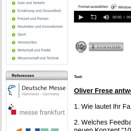
Auto und Verkehr
Format auswählen:
Windows
Ernährung und Gesundheit
0
seconds
00:00
00
Freizeit und Reisen
of
0
Neuheiten und Innovationen
seconds
Sport
Vermischtes
Wirtschaft und Politik
Wissenschaft und Technik
Referenzen
Text:
Oliver Frese antw
1. Wie lautet Ihr F
2. Welches Feedb
neuen Konzept "1