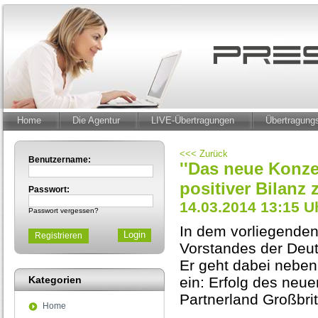
Home
Die Agentur
LIVE-Übertragungen
Übertragun
<<< Zurück
Benutzername:
''Das neue Konzep
positiver Bilanz
Passwort:
14.03.2014 13:15 U
Passwort vergessen?
In dem vorliegenden
Registrieren
Vorstandes der Deu
Er geht dabei neben
Kategorien
ein: Erfolg des neu
Partnerland Großbri
Home