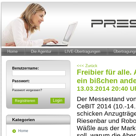
Home
Die Agentur
LIVE-Übertragungen
Übertragun
<<< Zurück
Benutzername:
Freibier für alle
ein bißchen and
Passwort:
13.03.2014 20:40 U
Passwort vergessen?
Der Messestand von 
Registrieren
CeBIT 2014 (10.-14.
schicken Anzugträge
Kategorien
Riesenbar und Robot
Wäßle aus der Marke
Home
soll, warum die Abe