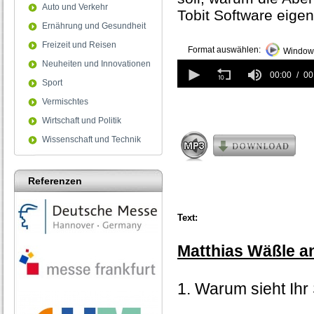
Auto und Verkehr
Tobit Software eigen
Ernährung und Gesundheit
Freizeit und Reisen
Format auswählen:
Windows
0
Neuheiten und Innovationen
seconds
00:00
00
Sport
of
0
Vermischtes
seconds
Wirtschaft und Politik
Wissenschaft und Technik
Referenzen
Text:
Matthias Wäßle an
1. Warum sieht Ihr