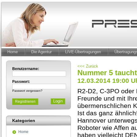
Home
Die Agentur
LIVE-Übertragungen
Übertragun
<<< Zurück
Benutzername:
Nummer 5 taucht!
12.03.2014 19:00 U
Passwort:
R2-D2, C-3PO oder N
Passwort vergessen?
Freunde und mit Ihre
Registrieren
übermenschlichen Krä
Ist das ganz ähnlich
Hannover unterwegs
Kategorien
Roboter wie Affen a
Home
haben vielleicht DE