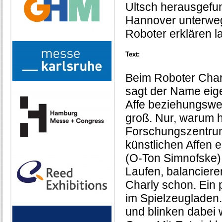
Ultsch herausgefun
Hannover unterweg
Roboter erklären l
Text:
Beim Roboter Char
sagt der Name eigen
Affe beziehungswei
groß. Nur, warum 
Forschungszentrum 
künstlichen Affen e
(O-Ton Simnofske)
Laufen, balanciere
Charly schon. Ein 
im Spielzeugladen
und blinken dabei wi