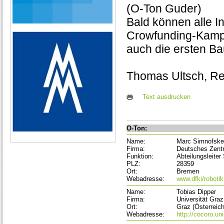
(O-Ton Guder)
Bald können alle In
Crowfunding-Kampa
auch die ersten Ba
Thomas Ultsch, Re
Text ausdrucken
O-Ton:
Name:
Marc Simnofske
Firma:
Deutsches Zentr
Funktion:
Abteilungsleite
PLZ:
28359
Ort:
Bremen
Webadresse:
www.dfki/robotik
Name:
Tobias Dipper
Firma:
Universität Graz
Ort:
Graz (Österreich
Webadresse:
http://cocoro.uni