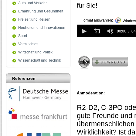
Auto und Verkehr
für Sie!
Ernährung und Gesundheit
Freizeit und Reisen
Format auswählen:
Windows
0
Neuheiten und Innovationen
seconds
00:00
04
Sport
of
4
Vermischtes
minutes,
40
Wirtschaft und Politik
seconds
Wissenschaft und Technik
Referenzen
Anmoderation:
R2-D2, C-3PO oder
gute Freunde und mi
übermenschlichen K
Wirklichkeit? Ist 