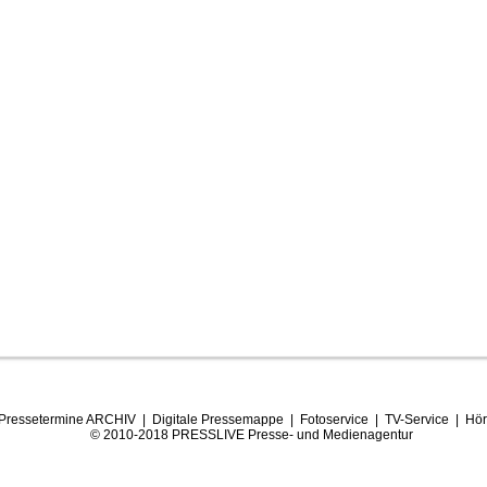
Pressetermine ARCHIV
|
Digitale Pressemappe
|
Fotoservice
|
TV-Service
|
Hör
© 2010-2018 PRESSLIVE Presse- und Medienagentur