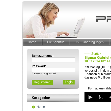
Home
Die Agentur
LIVE-Übertragungen
<<< Zurück
Benutzername:
Sigmar Gabriel 
10.03.2014 18:14 
Passwort:
Am Montag (10.03.)
vorgestellt. In dem
Passwort vergessen?
Chancen er hierdurc
das neue Profil der
Registrieren
Format auswähle
0
seconds
Kategorien
of
2
Home
minutes,