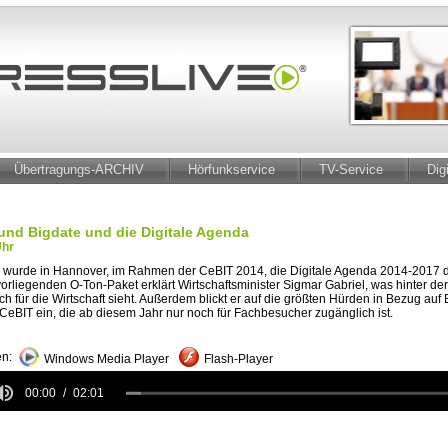
Übertragungs-ARCHIV
Hörfunkservice
TV-Service
Dig
und Bigdate und die Digitale Agenda
Uhr
 wurde in Hannover, im Rahmen der CeBIT 2014, die Digitale Agenda 2014-2017 
 vorliegenden O-Ton-Paket erklärt Wirtschaftsminister Sigmar Gabriel, was hinter d
h für die Wirtschaft sieht. Außerdem blickt er auf die größten Hürden in Bezug auf 
 CeBIT ein, die ab diesem Jahr nur noch für Fachbesucher zugänglich ist.
n:
Windows Media Player
Flash-Player
00:00
02:01