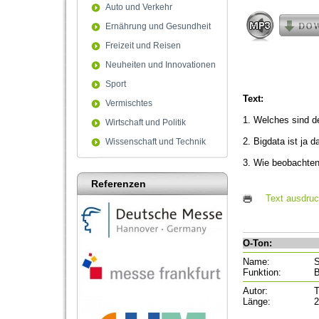
1
Auto und Verkehr
second
Volume
Ernährung und Gesundheit
90%
Freizeit und Reisen
Neuheiten und Innovationen
Sport
Text:
Vermischtes
1. Welches sind de
Wirtschaft und Politik
2. Bigdata ist ja
Wissenschaft und Technik
3. Wie beobachten
Referenzen
Text ausdru
O-Ton:
Name:
S
Funktion:
B
Autor:
T
Länge:
2