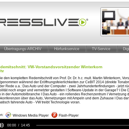
Übertragungs-ARCHIV
Hörfunkservice
TV-Service
Dig
edemitschnitt: VW-Vorstandsvorsitzender Winterkorn
Uhr
ie den kompletten Redemitschnitt von Prof. Dr. Dr. h.c. mult. Martin Winterkorn, Vor
genommen während der Eröffnungsfeierlichkeiten zur CeBIT 2014 (direkte Tonab
 der Rede u.a.: Das Auto und der Computer - zwei Jahrhunderterfindungen - jetzt 
lität noch enger und vernetzter gestalten I Software-Update in der Garage? I Die Di
h in der Automobilbranche I Das Auto - ein rollendes Rechenzentrum I Vernetzung d
konferenzen über das Auto, Vernetzungen mit Ampeln und dem Zuhause I Das darf
tisch fahrende Auto - VW treibt Technologie voran.
n:
Windows Media Player
Flash-Player
00:00
14:45