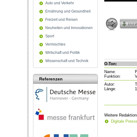
of
Auto und Verkehr
14
minutes,
Ernährung und Gesundheit
45
Freizeit und Reisen
seconds
Volum
90%
Neuheiten und Innovationen
Sport
Vermischtes
Wirtschaft und Politik
Wissenschaft und Technik
O-Ton:
Name:
P
Funktion:
V
Referenzen
Autor:
T
Länge:
1
Weitere Redaktion
Digitale Pres