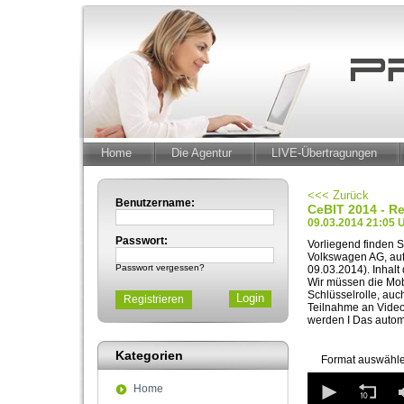
Home
Die Agentur
LIVE-Übertragungen
<<< Zurück
Benutzername:
CeBIT 2014 - R
09.03.2014 21:05 
Passwort:
Vorliegend finden S
Volkswagen AG, auf
Passwort vergessen?
09.03.2014). Inhalt
Wir müssen die Mobi
Schlüsselrolle, auc
Registrieren
Teilnahme an Video
werden I Das automa
Kategorien
Format auswähle
0
Home
seconds