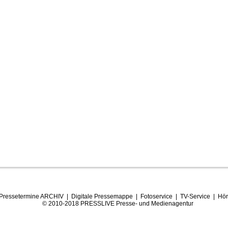
Pressetermine ARCHIV
|
Digitale Pressemappe
|
Fotoservice
|
TV-Service
|
Hör
© 2010-2018 PRESSLIVE Presse- und Medienagentur