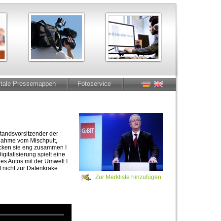
itale Pressemappen
Fotoservice
standsvorsitzender der
nahme vom Mischpult,
rücken sie eng zusammen I
gitalisierung spielt eine
es Autos mit der Umwelt I
 nicht zur Datenkrake
Zur Merkliste hinzufügen