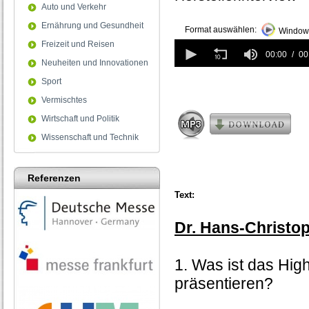
Auto und Verkehr
Ernährung und Gesundheit
Format auswählen:
Windows
0
Freizeit und Reisen
seconds
00:00
00
Neuheiten und Innovationen
of
0
Sport
seconds
Vermischtes
Wirtschaft und Politik
Wissenschaft und Technik
Referenzen
Text:
Dr. Hans-Christop
1. Was ist das High
präsentieren?