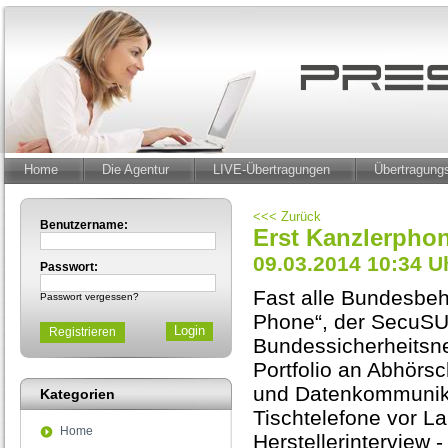
Home
Die Agentur
LIVE-Übertragungen
Übertragun
<<< Zurück
Benutzername:
Erst Kanzlerphon
09.03.2014 10:34 U
Passwort:
Fast alle Bundesbeh
Passwort vergessen?
Phone“, der SecuSUI
Registrieren
Bundessicherheitsne
Portfolio an Abhörs
und Datenkommunika
Kategorien
Tischtelefone vor La
Home
Herstellerinterview 