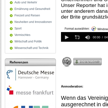
Auto und Verkehr
Unser Reporter hat 
Ernährung und Gesundheit
unter anderem danac
Freizeit und Reisen
der Brite grundsätz
Neuheiten und Innovationen
Sport
Format auswählen:
Windows
0
Vermischtes
seconds
00:00
04
of
Wirtschaft und Politik
4
Wissenschaft und Technik
minutes,
2
seconds
Referenzen
Anmoderation:
Wenn das Vereinig
ausgerechnet in di