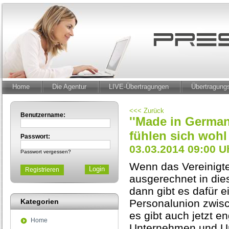
Home
Die Agentur
LIVE-Übertragungen
Übertragun
<<< Zurück
Benutzername:
''Made in German
fühlen sich wohl
Passwort:
03.03.2014 09:00 U
Passwort vergessen?
Wenn das Vereinigte
Registrieren
ausgerechnet in die
dann gibt es dafür 
Kategorien
Personalunion zwis
es gibt auch jetzt 
Home
Unternehmen und Unt