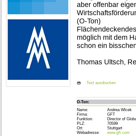
aber offenbar eige
Wirtschaftsförderu
(O-Ton)
Flächendeckendes 
möglich mit dem H
schon ein bisschen
Thomas Ultsch, R
Text ausdrucken
O-Ton:
Name:
Andrea Wlcek
Firma:
GFT
Funktion:
Director of Glob
PLZ:
70599
Ort:
Stuttgart
Webadresse:
www.gft.com