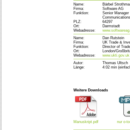
Name:
Bärbel Strothm
Firma:
Software AG
Funktion:
Senior Manager 
Communication
PLZ:
64297
Ort:
Darmstadt
Webadresse:
www.softwareag
Name:
Dan Rutstein
Firma:
UK Trade & Inv
Funktion:
Director of Tra
Ort:
London/Großbrit
Webadresse:
www.ukti.gov.uk
Autor:
Thomas Ultsch
Länge:
4:02 min (einfa
Weitere Downloads
Manuskript.pdf
nur o-t