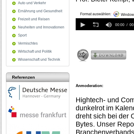
Auto und Verkehr
Ernährung und Gesundheit
Format auswählen:
Windows
Freizeit und Reisen
0
seconds
00:00
00
Neuheiten und Innovationen
of
0
Sport
seconds
Vermischtes
Wirtschaft und Politik
Wissenschaft und Technik
Referenzen
Anmoderation:
Hightech- und Com
dunkelrot im Kalen
dreht sich bei der
Bytes. Unser Repo
Branchenverbands-