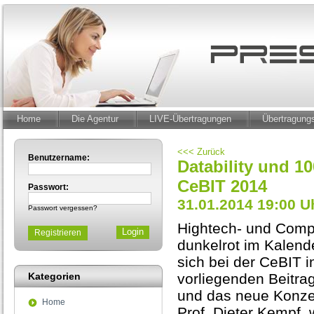
Home
Die Agentur
LIVE-Übertragungen
Übertragun
<<< Zurück
Benutzername:
Datability und 1
CeBIT 2014
Passwort:
31.01.2014 19:00 U
Passwort vergessen?
Hightech- und Comp
Registrieren
dunkelrot im Kalend
sich bei der CeBIT 
Kategorien
vorliegenden Beitra
und das neue Konze
Home
Prof. Dieter Kempf, 