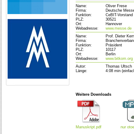
Name:
Oliver Frese
Firma:
Deutsche Mess
Funktion:
CeBIT-Vorstand
PLZ:
30521
Ort:
Hannover
Webadresse:
www.messe.de
Name:
Prof. Dieter Ke
Firma:
Branchenverba
Funktion:
Präsident
PLZ:
10117
Ort:
Berlin
Webadresse:
www.bitkom.org
Autor:
Thomas Ultsch
Länge:
4:08 min (einfa
Weitere Downloads
Manuskript.pdf
nur oto