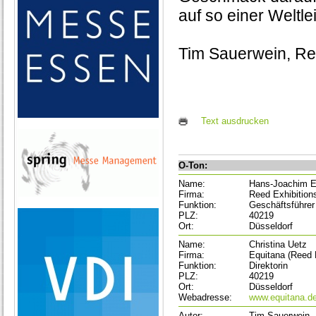
auf so einer Weltle
Tim Sauerwein, Red
Text ausdrucken
O-Ton:
Name:
Hans-Joachim E
Firma:
Reed Exhibitio
Funktion:
Geschäftsführer
PLZ:
40219
Ort:
Düsseldorf
Name:
Christina Uetz
Firma:
Equitana (Reed 
Funktion:
Direktorin
PLZ:
40219
Ort:
Düsseldorf
Webadresse:
www.equitana.d
Autor:
Tim Sauerwein