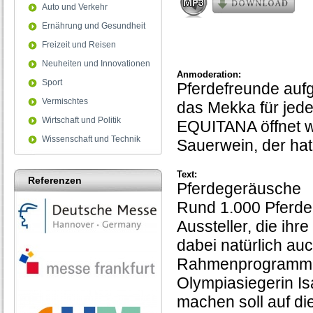
Auto und Verkehr
Ernährung und Gesundheit
Freizeit und Reisen
Neuheiten und Innovationen
Anmoderation:
Sport
Pferdefreunde aufg
Vermischtes
das Mekka für jede
Wirtschaft und Politik
EQUITANA öffnet wi
Wissenschaft und Technik
Sauerwein, der ha
Text:
Referenzen
Pferdegeräusche
Rund 1.000 Pferde
Aussteller, die ihr
dabei natürlich auc
Rahmenprogramm un
Olympiasiegerin Isa
machen soll auf di