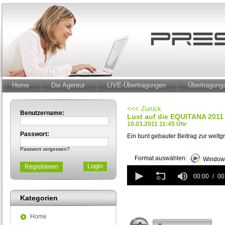
Home
Die Agentur
LIVE-Übertragungen
Übertragun
<<< Zurück
Benutzername:
Lust auf die EQUITANA 2011 
10.03.2011 11:45 Uhr
Passwort:
Ein bunt gebauter Beitrag zur weltg
Passwort vergessen?
Format auswählen:
Windows
Registrieren
0
seconds
00:00
00
of
0
Kategorien
seconds
Home