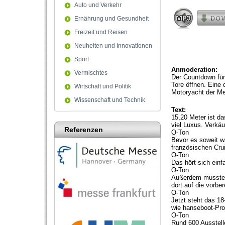
44
Auto und Verkehr
seconds
Volum
Ernährung und Gesundheit
90%
Freizeit und Reisen
Neuheiten und Innovationen
Sport
Anmoderation:
Vermischtes
Der Countdown für
Tore öffnen. Eine 
Wirtschaft und Politik
Motoryacht der Me
Wissenschaft und Technik
Text:
15,20 Meter ist da
viel Luxus. Verkä
Referenzen
O-Ton
Bevor es soweit w
französischen Crui
O-Ton
Das hört sich einfa
O-Ton
Außerdem mussten 
dort auf die vorbe
O-Ton
Jetzt steht das 18
wie hanseboot-Pro
O-Ton
Rund 600 Ausstell