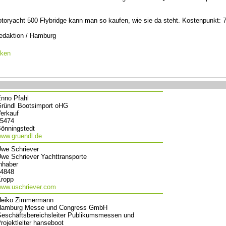
toryacht 500 Flybridge kann man so kaufen, wie sie da steht. Kostenpunkt: 
edaktion / Hamburg
cken
nno Pfahl
ründl Bootsimport oHG
erkauf
5474
önningstedt
ww.gruendl.de
we Schriever
we Schriever Yachttransporte
nhaber
4848
ropp
ww.uschriever.com
Heiko Zimmermann
Hamburg Messe und Congress GmbH
eschäftsbereichsleiter Publikumsmessen und
rojektleiter hanseboot