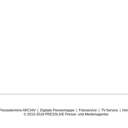
Pressetermine ARCHIV
|
Digitale Pressemappe
|
Fotoservice
|
TV-Service
|
Hör
© 2010-2018 PRESSLIVE Presse- und Medienagentur