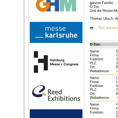
ganzen Familie.
O-Ton
Und die Riesen-Mo
Thomas Ultsch, R
Text ausdru
O-Ton:
Name:
E
Firma:
G
Funktion:
V
PLZ:
2
Ort:
B
Webadresse:
w
Name:
U
Firma:
U
Funktion:
I
PLZ:
2
Ort:
K
Webadresse:
w
Name:
Firma:
Funktion:
G
P