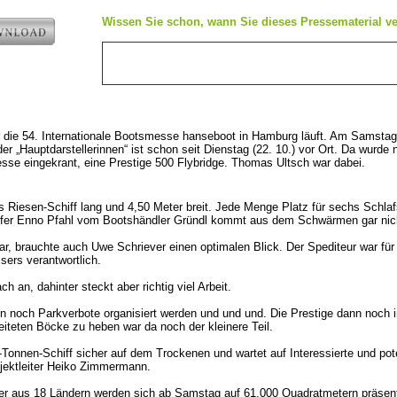
e
Wissen Sie schon, wann Sie dieses Pressematerial ve
 die 54. Internationale Bootsmesse hanseboot in Hamburg läuft. Am Samstag (2
der „Hauptdarstellerinnen“ ist schon seit Dienstag (22. 10.) vor Ort. Da wurde 
sse eingekrant, eine Prestige 500 Flybridge. Thomas Ultsch war dabei.
s Riesen-Schiff lang und 4,50 Meter breit. Jede Menge Platz für sechs Schla
ufer Enno Pfahl vom Bootshändler Gründl kommt aus dem Schwärmen gar nic
ar, brauchte auch Uwe Schriever einen optimalen Blick. Der Spediteur war für
sers verantwortlich.
ch an, dahinter steckt aber richtig viel Arbeit.
noch Parkverbote organisiert werden und und und. Die Prestige dann noch in
reiteten Böcke zu heben war da noch der kleinere Teil.
-Tonnen-Schiff sicher auf dem Trockenen und wartet auf Interessierte und pot
jektleiter Heiko Zimmermann.
er aus 18 Ländern werden sich ab Samstag auf 61.000 Quadratmetern präsent