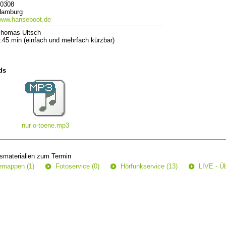
0308
Hamburg
ww.hanseboot.de
homas Ultsch
:45 min (einfach und mehrfach kürzbar)
ds
nur o-toene.mp3
smaterialien zum Termin
semappen (1)
Fotoservice (0)
Hörfunkservice (13)
LIVE - Üb