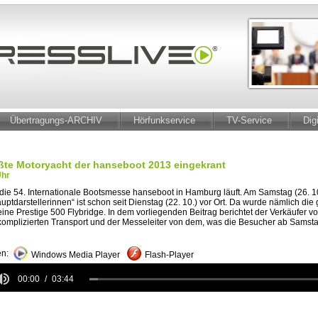
Übertragungs-ARCHIV
Hörfunkservice
TV-Service
Dig
ßte Motoryacht der hanseboot 2013 eingekrant
Uhr
ie 54. Internationale Bootsmesse hanseboot in Hamburg läuft. Am Samstag (26. 10.
auptdarstellerinnen“ ist schon seit Dienstag (22. 10.) vor Ort. Da wurde nämlich die
ine Prestige 500 Flybridge. In dem vorliegenden Beitrag berichtet der Verkäufer vo
komplizierten Transport und der Messeleiter von dem, was die Besucher ab Samsta
n:
Windows Media Player
Flash-Player
00:00
03:44