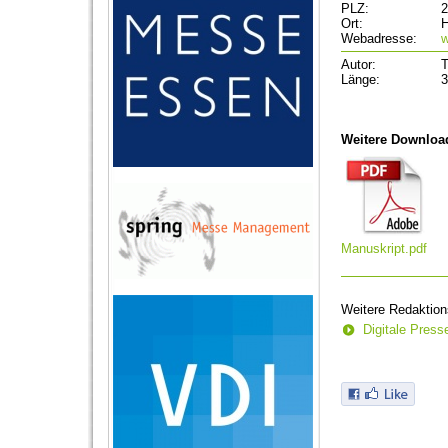
PLZ:
2
Ort:
Webadresse:
w
Autor:
T
Länge:
3
Weitere Downloa
Manuskript.pdf
Weitere Redaktion
Digitale Pres