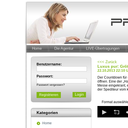
Home
Die Agentur
LIVE-Übertragungen
<<< Zurück
Benutzername:
Luxus pur: Grö
22.10.2013 22:10 
Passwort:
Der Countdown für d
öffnen. Eine der „H
Passwort vergessen?
Messe eingekrant, e
der Spediteur vom 
Registrieren
Format auswähle
0
seconds
Kategorien
of
3
Home
minutes,