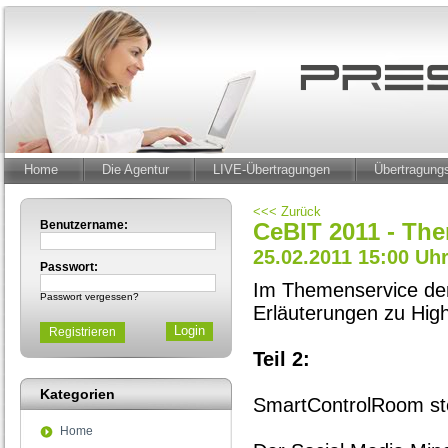
Home
Die Agentur
LIVE-Übertragungen
Übertragun
<<< Zurück
Benutzername:
CeBIT 2011 - The
25.02.2011 15:00 Uh
Passwort:
Im Themenservice de
Passwort vergessen?
Erläuterungen zu High
Registrieren
Teil 2:
Kategorien
SmartControlRoom ste
Home