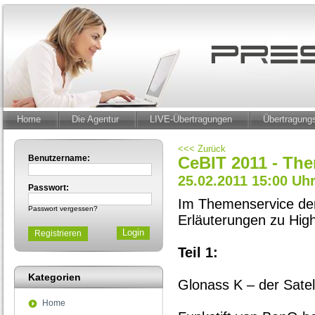
Home
Die Agentur
LIVE-Übertragungen
Übertragun
<<< Zurück
Benutzername:
CeBIT 2011 - The
25.02.2011 15:00 Uh
Passwort:
Im Themenservice de
Passwort vergessen?
Erläuterungen zu High
Registrieren
Teil 1:
Kategorien
Glonass K – der Satel
Home