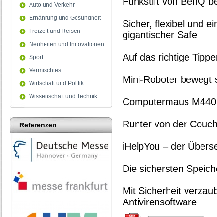
Funkstift von BenQ ber
Auto und Verkehr
Ernährung und Gesundheit
Sicher, flexibel und e
Freizeit und Reisen
gigantischer Safe
Neuheiten und Innovationen
Auf das richtige Tipp
Sport
Vermischtes
Mini-Roboter bewegt 
Wirtschaft und Politik
Wissenschaft und Technik
Computermaus M440 E
Runter von der Couch:
Referenzen
iHelpYou – der Überset
Die sichersten Speic
Mit Sicherheit verzaub
Antivirensoftware