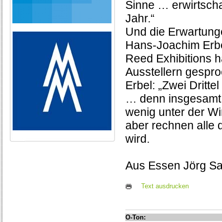
Sinne … erwirtscha
Jahr.“
Und die Erwartunge
Hans-Joachim Erbe
Reed Exhibitions ha
Ausstellern gespr
Erbel: „Zwei Drit
… denn insgesamt 
wenig unter der Wi
aber rechnen alle d
wird.
Aus Essen Jörg Sa
Text ausdrucken
O-Ton: