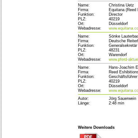
Name:
Christina Uetz
Firma:
Equitana (Reed 
Funktion:
Director
PLZ:
40219
Ort:
Düsseldorf
Webadresse:
www.equitana.c
Name:
Sönke Lauterba
Firma:
Deutsche Reiter
Funktion:
Generalsekretär
PLZ:
48231
Ort:
Warendorf
Webadresse:
www.pferd-aktue
Name:
Hans-Joachim E
Firma:
Reed Eshibitio
Funktion:
Geschäftsführer
PLZ:
40219
Ort:
Düsseldorf
Webadresse:
www.equitana.c
Autor:
Jörg Sauerwein
Länge:
2:48 min
Weitere Downloads