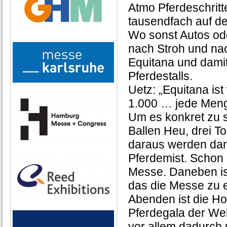
Atmo Pferdeschrit
tausendfach auf d
Wo sonst Autos ode
nach Stroh und nach
Equitana und damit
Pferdestalls.
Uetz: „Equitana ist
1.000 … jede Men
Um es konkret zu s
Ballen Heu, drei T
daraus werden da
Pferdemist. Schon
Messe. Daneben i
das die Messe zu e
Abenden ist die Ho
Pferdegala der Wel
vor allem dadurch 