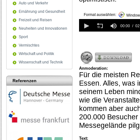
Auto und Verkehr
Ernährung und Gesundheit
Format auswählen:
Windows
Freizeit und Reisen
0
seconds
00:00
02
Neuheiten und Innovationen
of
2
Sport
minutes,
Vermischtes
51
seconds
Wirtschaft und Politik
Wissenschaft und Technik
Anmoderation:
Für die meisten Rei
Referenzen
Essen. Alles, was 
seinem Leben mind
wie die Veranstalt
kommen aber auch 
200.000 Besucher 
Messegelände pilge
Text: