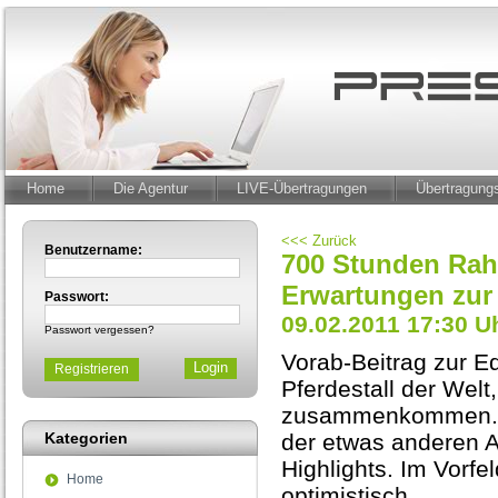
Home
Die Agentur
LIVE-Übertragungen
Übertragun
<<< Zurück
Benutzername:
700 Stunden Ra
Erwartungen zur
Passwort:
09.02.2011 17:30 U
Passwort vergessen?
Vorab-Beitrag zur E
Registrieren
Pferdestall der Wel
zusammenkommen. 1
Kategorien
der etwas anderen 
Highlights. Im Vorfe
Home
optimistisch.