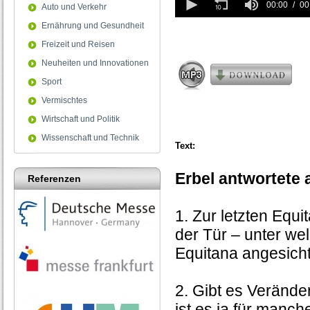
seconds
00:00
00
Auto und Verkehr
of
Ernährung und Gesundheit
0
seconds
Freizeit und Reisen
Neuheiten und Innovationen
Sport
Vermischtes
Wirtschaft und Politik
Wissenschaft und Technik
Text:
Erbel antwortete 
Referenzen
1. Zur letzten Equ
der Tür – unter we
Equitana angesicht
2. Gibt es Verände
ist es ja für manch