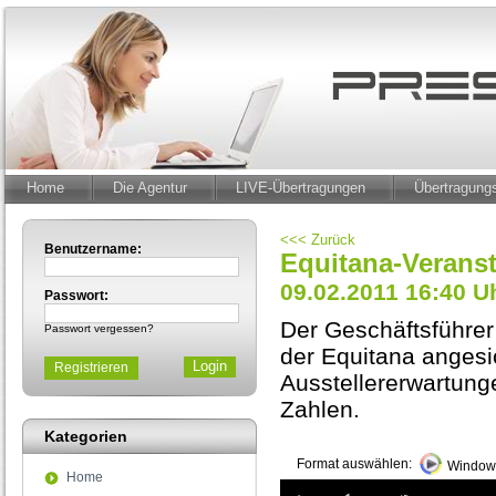
Home
Die Agentur
LIVE-Übertragungen
Übertragun
<<< Zurück
Benutzername:
Equitana-Veranst
09.02.2011 16:40 U
Passwort:
Der Geschäftsführer 
Passwort vergessen?
der Equitana angesi
Registrieren
Ausstellererwartung
Zahlen.
Kategorien
Format auswählen:
Windows
Home
0