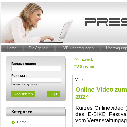
Home
Die Agentur
LIVE-Übertragungen
Übertragun
<<< Zurück
Benutzername:
TV-Service
Passwort:
Video
Passwort vergessen?
Online-Video zum
Registrieren
2024
Kurzes Onlinevideo (
Kategorien
des E-BIKE Festiva
vom Veranstaltungs
Home