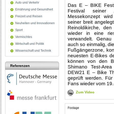
Auto und Verkehr
Das E – BIKE Festi
Ernährung und Gesundheit
Festival seiner
Messekonzept wird
Freizeit und Reisen
seiner breit angele
Neuheiten und Innovationen
Reinoldikirche, de
Sport
wieder in eine rie
Vermischtes
verwandelt. Genau
auch so einmalig, di
Wirtschaft und Politik
Fußgängerzone, konz
Wissenschaft und Technik
neuesten E-Bikes d
können von den Be
Referenzen
Shimano Test-Area 
DEW21 E – Bike Th
geprüft werden. Für 
Fans wieder vom 19.-
Zum Video
Footage