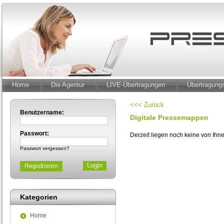
Home
Die Agentur
LIVE-Übertragungen
Übertragun
<<< Zurück
Benutzername:
Digitale Pressemappen
Passwort:
Derzeit liegen noch keine von Ih
Passwort vergessen?
Registrieren
Kategorien
Home