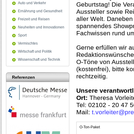
Auto und Verkehr
Geburtstag! Die Ver
Aussteller sowie Re
Ernährung und Gesundheit
aller Welt. Daneben
Freizeit und Reisen
spannendes Showp
Neuheiten und Innovationen
Fachwissen rund u
Sport
Vermischtes
Gerne erfüllen wir a
Wirtschaft und Politik
Redaktionswünsche 
Wissenschaft und Technik
O-Töne von Ausstell
(kostenfrei), bitte k
rechtzeitig.
Referenzen
Unsere verantwortl
Ort:
Theresa Vorleit
Tel: 02102 - 20 47 
Mail:
t.vorleiter@pr
O-Ton-Paket