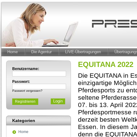
Home
Die Agentur
LIVE-Übertragungen
Übertragun
EQUITANA 2022
Benutzername:
Die EQUITANA in Ess
einzigartige Möglic
Passwort:
Pferdesports zu ent
Passwort vergessen?
seltene Pferderasse
Registrieren
07. bis 13. April 202
Pferdesportmesse r
derzeit besten Welt
Kategorien
Essen. In diesem J
Home
denn die EQUITANA f