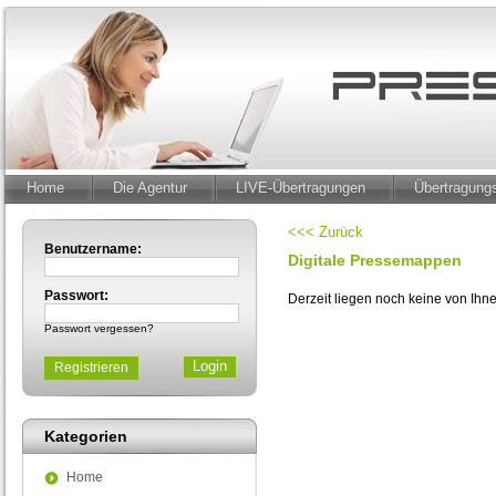
Home
Die Agentur
LIVE-Übertragungen
Übertragun
<<< Zurück
Benutzername:
Digitale Pressemappen
Passwort:
Derzeit liegen noch keine von Ih
Passwort vergessen?
Registrieren
Kategorien
Home