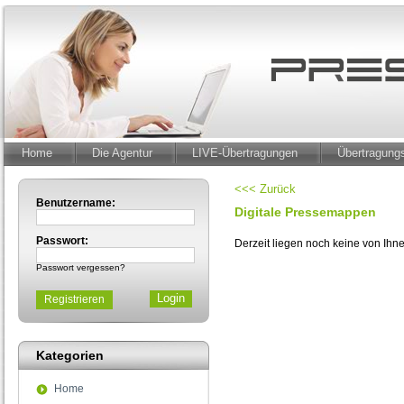
Home
Die Agentur
LIVE-Übertragungen
Übertragun
<<< Zurück
Benutzername:
Digitale Pressemappen
Passwort:
Derzeit liegen noch keine von Ih
Passwort vergessen?
Registrieren
Kategorien
Home