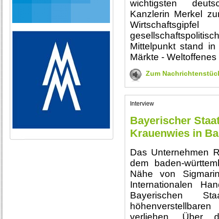
wichtigsten deuts
Kanzlerin Merkel zu
Wirtschaftsgi
gesellschaftspolitis
Mittelpunkt stand 
Märkte - Weltoffenes
Zum Nachrichtenstüc
Interview
Bayerischer Staa
Krauenwies in B
Das Unternehmen R
dem baden-württemb
Nähe von Sigmari
Internationalen H
Bayerischen St
höhenverstellbar
verliehen. Über d