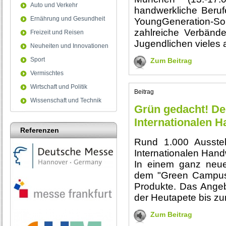
Auto und Verkehr
handwerkliche Beruf
Ernährung und Gesundheit
YoungGeneration-S
zahlreiche Verbänd
Freizeit und Reisen
Jugendlichen vieles 
Neuheiten und Innovationen
Sport
Zum Beitrag
Vermischtes
Wirtschaft und Politik
Beitrag
Wissenschaft und Technik
Grün gedacht! De
Internationalen
Referenzen
Rund 1.000 Ausstel
Internationalen Han
In einem ganz neue
dem "Green Campus"
Produkte. Das Angeb
der Heutapete bis zu
Zum Beitrag