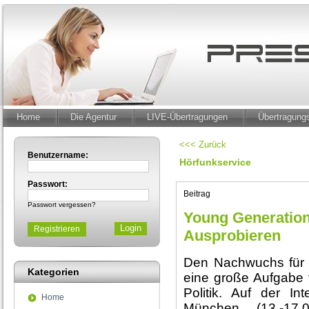
Home
Die Agentur
LIVE-Übertragungen
Übertragun
<<< Zurück
Benutzername:
Hörfunkservice
Passwort:
Beitrag
Passwort vergessen?
Young Generatio
Registrieren
Ausprobieren
Den Nachwuchs für 
Kategorien
eine große Aufgabe f
Politik. Auf der I
Home
München (13.-17.