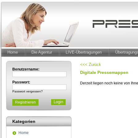
Home
Die Agentur
LIVE-Übertragungen
Übertragun
<<< Zurück
Benutzername:
Digitale Pressemappen
Passwort:
Derzeit liegen noch keine von Ih
Passwort vergessen?
Registrieren
Kategorien
Home