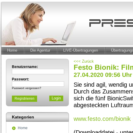
Home
Die Agentur
LIVE-Übertragungen
Übertragun
<<< Zurück
Festo Bionik: Fil
Benutzername:
27.04.2020 09:56 Uhr
Passwort:
Sie sind agil, wendig
Passwort vergessen?
Durch das Zusammensp
sich die fünf BionicSw
Registrieren
abgesteckten Luftrau
Kategorien
www.festo.com/bionik
Home
(Downloaddatei - unt