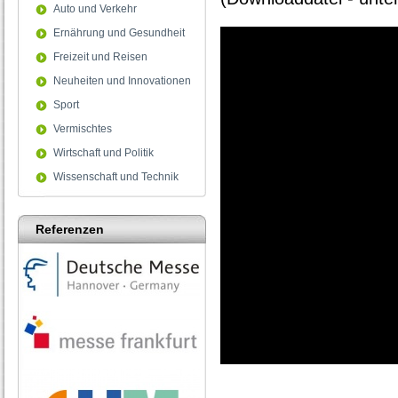
Auto und Verkehr
Ernährung und Gesundheit
Freizeit und Reisen
Neuheiten und Innovationen
Sport
Vermischtes
Wirtschaft und Politik
Wissenschaft und Technik
Referenzen
0
seconds