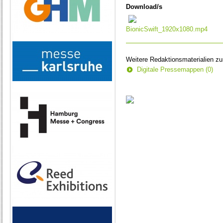
of
Download/s
0
seconds
BionicSwift_1920x1080.mp4
Weitere Redaktionsmaterialien z
Digitale Pressemappen (0)