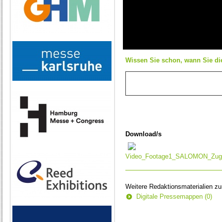
0
seconds
Wissen Sie schon, wann Sie die
of
0
seconds
Download/s
Video_Footage1_SALOMON_Zugspi
Weitere Redaktionsmaterialien z
Digitale Pressemappen (0)