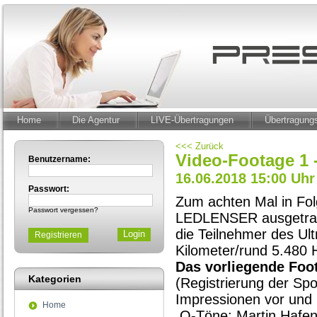
Home
Die Agentur
LIVE-Übertragungen
Übertragun
<<< Zurück
Video-Footage 1 
Benutzername:
16.06.2018 15:00 Uhr
Passwort:
Zum achten Mal in Fol
Passwort vergessen?
LEDLENSER ausgetrage
die Teilnehmer des Ult
Registrieren
Kilometer/rund 5.480
Das vorliegende Foot
Kategorien
(Registrierung der Spo
Impressionen vor und b
Home
O-Töne: Martin Hafenm