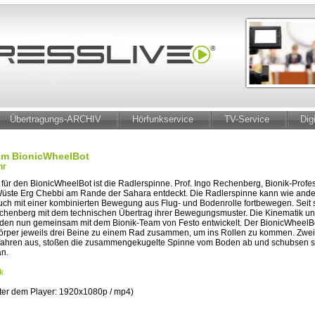
Übertragungs-ARCHIV
Hörfunkservice
TV-Service
Dig
ilm BionicWheelBot
hr
 für den BionicWheelBot ist die Radlerspinne. Prof. Ingo Rechenberg, Bionik-Profes
 Wüste Erg Chebbi am Rande der Sahara entdeckt. Die Radlerspinne kann wie ande
auch mit einer kombinierten Bewegung aus Flug- und Bodenrolle fortbewegen. Seit
Rechenberg mit dem technischen Übertrag ihrer Bewegungsmuster. Die Kinematik u
den nun gemeinsam mit dem Bionik-Team von Festo entwickelt. Der BionicWheelBot
örper jeweils drei Beine zu einem Rad zusammen, um ins Rollen zu kommen. Zwe
 fahren aus, stoßen die zusammengekugelte Spinne vom Boden ab und schubsen 
an.
k
ter dem Player: 1920x1080p / mp4)