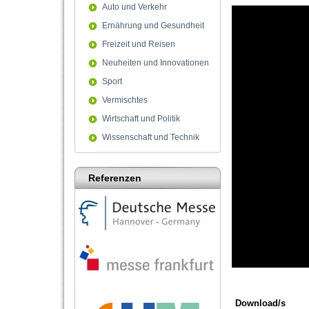
Auto und Verkehr
Ernährung und Gesundheit
Freizeit und Reisen
Neuheiten und Innovationen
Sport
Vermischtes
Wirtschaft und Politik
Wissenschaft und Technik
Referenzen
0
seconds
of
Download/s
0