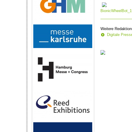
seconds
Volum
90%
BionicWheelBot_1
Weitere Redaktion
Digitale Pres