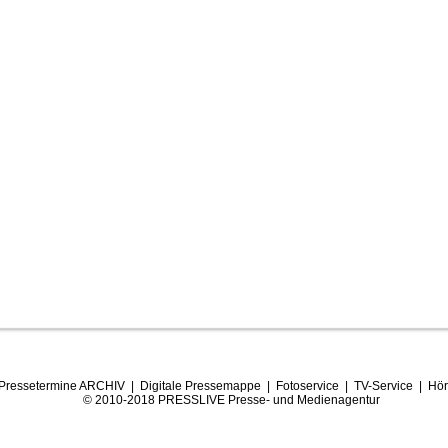
Pressetermine ARCHIV
|
Digitale Pressemappe
|
Fotoservice
|
TV-Service
|
Hör
© 2010-2018 PRESSLIVE Presse- und Medienagentur