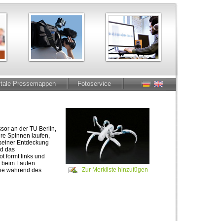
itale Pressemappen
Fotoservice
sor an der TU Berlin,
re Spinnen laufen,
 seiner Entdeckung
nd das
 formt links und
i beim Laufen
Zur Merkliste hinzufügen
sie während des