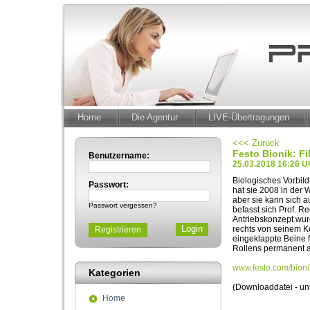
Home
Die Agentur
LIVE-Übertragungen
<<< Zurück
Festo Bionik: F
Benutzername:
25.03.2018 16:26 U
Biologisches Vorbild
Passwort:
hat sie 2008 in der
aber sie kann sich 
Passwort vergessen?
befasst sich Prof. 
Antriebskonzept wur
rechts von seinem K
Registrieren
eingeklappte Beine
Rollens permanent 
www.festo.com/bioni
Kategorien
(Downloaddatei - un
Home