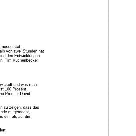
rmesse statt.
alb von zwei Stunden hat
 und den Entwicklungen.
den. Tim Kuchenbecker
ntwickelt und was man
ast 100 Prozent
che Premier David
on zu zeigen, dass das
 Ende mitgemacht,
 ein, als auf die
ert.