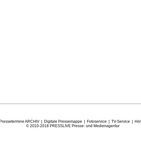
Pressetermine ARCHIV
|
Digitale Pressemappe
|
Fotoservice
|
TV-Service
|
Hör
© 2010-2018 PRESSLIVE Presse- und Medienagentur