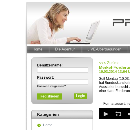
Home
Die Agentur
LIVE-Übertragungen
<<< Zurück
Benutzername:
Merkel-Forderu
10.03.2014 13:04 
Passwort:
Seit Montag (10.03.
hat Bundeskanzleri
Passwort vergessen?
Aussteller besucht
eine klare Forderu
Registrieren
Format auswähle
0
seconds
Kategorien
of
0
Home
seconds
Volum