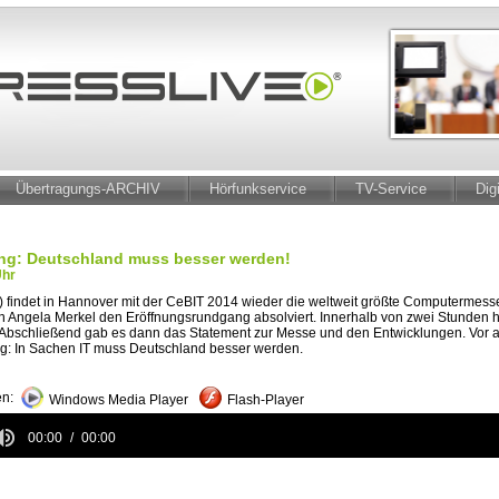
Übertragungs-ARCHIV
Hörfunkservice
TV-Service
Dig
ng: Deutschland muss besser werden!
Uhr
) findet in Hannover mit der CeBIT 2014 wieder die weltweit größte Computermesse
n Angela Merkel den Eröffnungsrundgang absolviert. Innerhalb von zwei Stunden ha
. Abschließend gab es dann das Statement zur Messe und den Entwicklungen. Vor 
ng: In Sachen IT muss Deutschland besser werden.
n:
Windows Media Player
Flash-Player
00:00
00:00
e