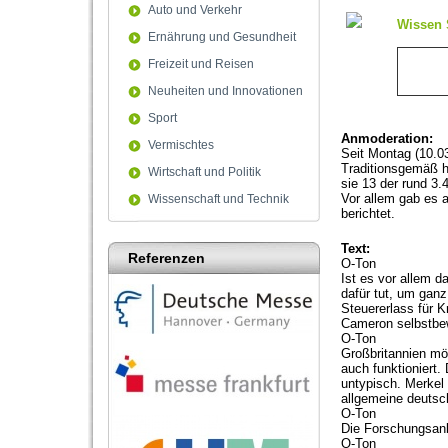
90%
Auto und Verkehr
Wissen 
Ernährung und Gesundheit
Freizeit und Reisen
Neuheiten und Innovationen
Sport
Anmoderation:
Vermischtes
Seit Montag (10.03
Traditionsgemäß h
Wirtschaft und Politik
sie 13 der rund 3
Vor allem gab es 
Wissenschaft und Technik
berichtet.
Text:
Referenzen
O-Ton
Ist es vor allem d
dafür tut, um ganz
Steuererlass für K
Cameron selbstbe
O-Ton
Großbritannien mö
auch funktioniert
untypisch. Merkel
allgemeine deuts
O-Ton
Die Forschungsanb
O-Ton