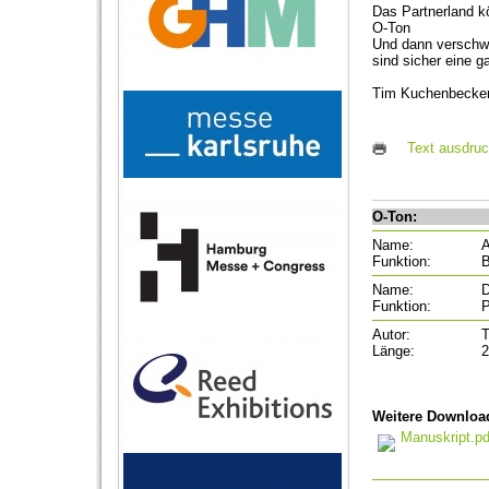
Das Partnerland k
O-Ton
Und dann verschwa
sind sicher eine 
Tim Kuchenbecker,
Text ausdru
O-Ton:
Name:
A
Funktion:
B
Name:
D
Funktion:
P
Autor:
T
Länge:
2
Weitere Downloa
Manuskript.pd