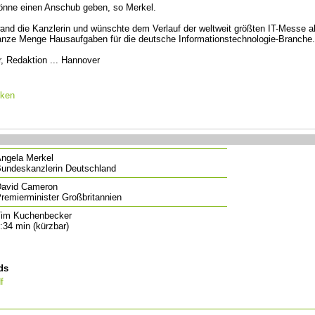
önne einen Anschub geben, so Merkel.
nd die Kanzlerin und wünschte dem Verlauf der weltweit größten IT-Messe al
ganze Menge Hausaufgaben für die deutsche Informationstechnologie-Branche.
 Redaktion ... Hannover
cken
ngela Merkel
undeskanzlerin Deutschland
avid Cameron
remierminister Großbritannien
im Kuchenbecker
:34 min (kürzbar)
ds
f