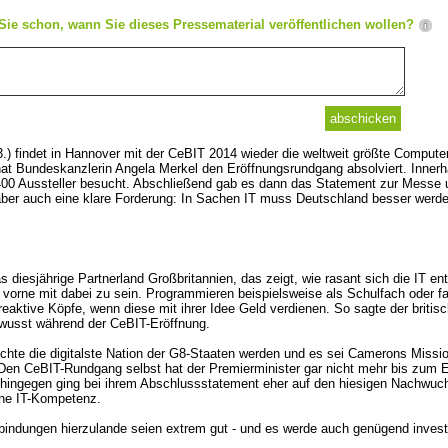
Sie schon, wann Sie dieses Pressematerial veröffentlichen wollen?
.) findet in Hannover mit der CeBIT 2014 wieder die weltweit größte Compute
at Bundeskanzlerin Angela Merkel den Eröffnungsrundgang absolviert. Innerh
.400 Aussteller besucht. Abschließend gab es dann das Statement zur Messe
aber auch eine klare Forderung: In Sachen IT muss Deutschland besser wer
as diesjährige Partnerland Großbritannien, das zeigt, wie rasant sich die IT e
 vorne mit dabei zu sein. Programmieren beispielsweise als Schulfach oder f
reaktive Köpfe, wenn diese mit ihrer Idee Geld verdienen. So sagte der britis
wusst während der CeBIT-Eröffnung.
chte die digitalste Nation der G8-Staaten werden und es sei Camerons Missi
. Den CeBIT-Rundgang selbst hat der Premierminister gar nicht mehr bis zum
 hingegen ging bei ihrem Abschlussstatement eher auf den hiesigen Nachwuchs
che IT-Kompetenz.
indungen hierzulande seien extrem gut - und es werde auch genügend investi