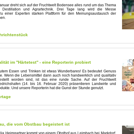
Januar dreht sich auf der Fruchtwelt Bodensee alles rund um das Thema
, Destillation und Agrartechnik. Drei Tage lang wird die Messe
 zu einer Experten starken Plattform für den Meinungsaustausch der
hen.
richtenstück
tät im ''Härtetest'' - eine Reporterin probiert
utem Essen und Trinken ist etwas Wunderbares! Es bedeutet Genuss
e. Wenn die Lebensmittel dann auch noch handwerklich und qualitativ
estellt worden sind, ist das eine runde Sache. Auf der Fruchtwelt
edrichshafen (14. bis 16. Februar 2020) präsentieren Landwirte und
odukte. Und unsere Reporterin hat die Gunst der Stunde genutzt.
rtage
au, die vom Obstbau begeistert ist
ulia Heimgartner kommt von einem Obsthof aus Leimbach bei Markdorf.