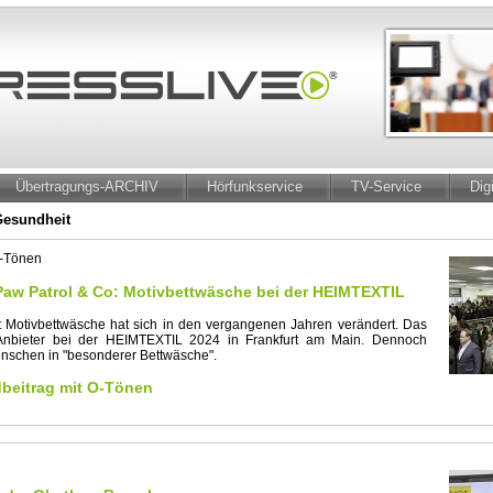
Übertragungs-ARCHIV
Hörfunkservice
TV-Service
Dig
Gesundheit
O-Tönen
 Paw Patrol & Co: Motivbettwäsche bei der HEIMTEXTIL
t Motivbettwäsche hat sich in den vergangenen Jahren verändert. Das
 Anbieter bei der HEIMTEXTIL 2024 in Frankfurt am Main. Dennoch
enschen in "besonderer Bettwäsche".
eitrag mit O-Tönen