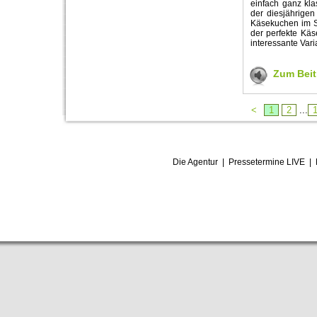
einfach ganz kla
der diesjährigen
Käsekuchen im S
der perfekte Kä
interessante Vari
Zum Beit
<
1
2
...
Die Agentur
|
Pressetermine LIVE
|