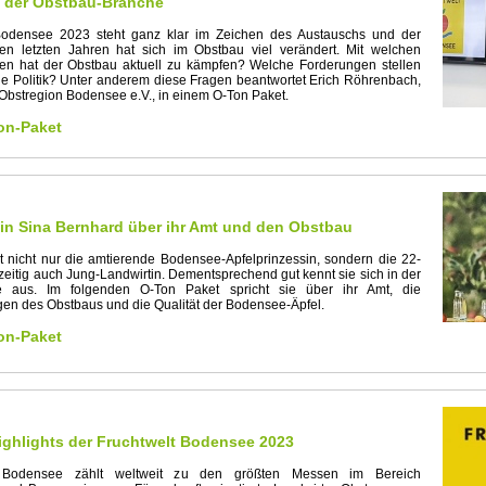
e der Obstbau-Branche
Bodensee 2023 steht ganz klar im Zeichen des Austauschs und der
den letzten Jahren hat sich im Obstbau viel verändert. Mit welchen
en hat der Obstbau aktuell zu kämpfen? Welche Forderungen stellen
e Politik? Unter anderem diese Fragen beantwortet Erich Röhrenbach,
 Obstregion Bodensee e.V., in einem O-Ton Paket.
on-Paket
in Sina Bernhard über ihr Amt und den Obstbau
t nicht nur die amtierende Bodensee-Apfelprinzessin, sondern die 22-
hzeitig auch Jung-Landwirtin. Dementsprechend gut kennt sie sich in der
e aus. Im folgenden O-Ton Paket spricht sie über ihr Amt, die
gen des Obstbaus und die Qualität der Bodensee-Äpfel.
on-Paket
ighlights der Fruchtwelt Bodensee 2023
t Bodensee zählt weltweit zu den größten Messen im Bereich