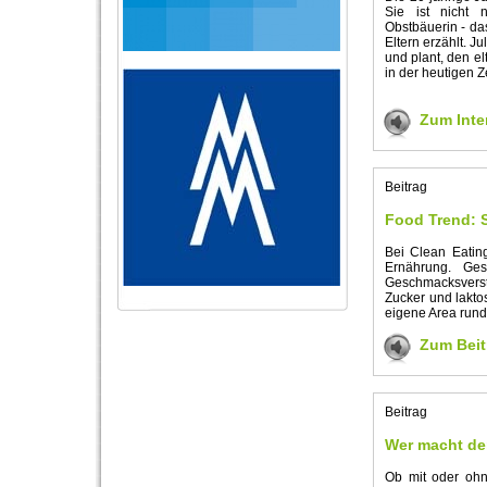
Sie ist nicht n
Obstbäuerin - da
Eltern erzählt. J
und plant, den e
in der heutigen Z
Zum Inte
Beitrag
Food Trend: S
Bei Clean Eatin
Ernährung. Ges
Geschmacksverst
Zucker und lakto
eigene Area run
Zum Beit
Beitrag
Wer macht d
Ob mit oder ohn