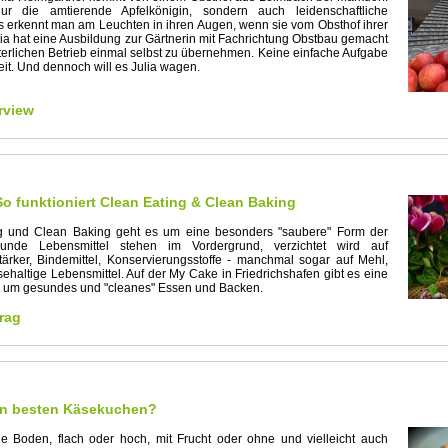
ur die amtierende Apfelkönigin, sondern auch leidenschaftliche
s erkennt man am Leuchten in ihren Augen, wenn sie vom Obsthof ihrer
ulia hat eine Ausbildung zur Gärtnerin mit Fachrichtung Obstbau gemacht
lterlichen Betrieb einmal selbst zu übernehmen. Keine einfache Aufgabe
eit. Und dennoch will es Julia wagen.
rview
o funktioniert Clean Eating & Clean Baking
g und Clean Baking geht es um eine besonders "saubere" Form der
unde Lebensmittel stehen im Vordergrund, verzichtet wird auf
ärker, Bindemittel, Konservierungsstoffe - manchmal sogar auf Mehl,
sehaltige Lebensmittel. Auf der My Cake in Friedrichshafen gibt es eine
d um gesundes und "cleanes" Essen und Backen.
rag
en besten Käsekuchen?
e Boden, flach oder hoch, mit Frucht oder ohne und vielleicht auch