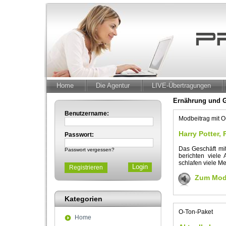
Home
Die Agentur
LIVE-Übertragungen
Ernährung und 
Benutzername:
Modbeitrag mit 
Harry Potter,
Passwort:
Das Geschäft mi
Passwort vergessen?
berichten viele
schlafen viele M
Registrieren
Zum Modb
Kategorien
O-Ton-Paket
Home