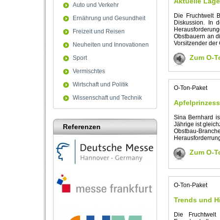
Aktuelle Lag
Auto und Verkehr
Die Fruchtwelt 
Ernährung und Gesundheit
Diskussion. In 
Herausforderung
Freizeit und Reisen
Obstbauern an di
Vorsitzender der
Neuheiten und Innovationen
Zum O-T
Sport
Vermischtes
Wirtschaft und Politik
O-Ton-Paket
Wissenschaft und Technik
Apfelprinzess
Sina Bernhard is
Jährige ist gleic
Referenzen
Obstbau-Branch
Herausforderrun
Zum O-T
O-Ton-Paket
Trends und H
Die Fruchtwel