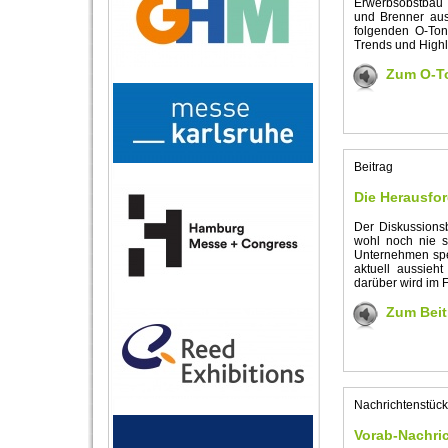
Erwerbsobstbau 
und Brenner aus
folgenden O-Ton 
Trends und Highl
Zum O-T
Beitrag
Die Herausfo
Der Diskussions
wohl noch nie s
Unternehmen spez
aktuell aussieh
darüber wird im 
Zum Beit
Nachrichtenstück
Vorab-Nachri