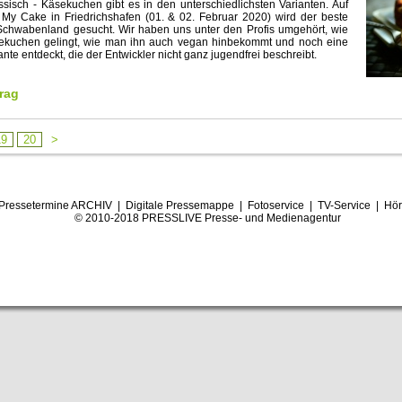
ssisch - Käsekuchen gibt es in den unterschiedlichsten Varianten. Auf
 My Cake in Friedrichshafen (01. & 02. Februar 2020) wird der beste
chwabenland gesucht. Wir haben uns unter den Profis umgehört, wie
sekuchen gelingt, wie man ihn auch vegan hinbekommt und noch eine
ante entdeckt, die der Entwickler nicht ganz jugendfrei beschreibt.
rag
19
20
>
Pressetermine ARCHIV
|
Digitale Pressemappe
|
Fotoservice
|
TV-Service
|
Hör
© 2010-2018 PRESSLIVE Presse- und Medienagentur