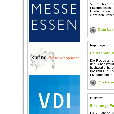
Vom 13. bis 15. 
Erwerbsobstbau
Friedrichshafen
einzelnen Branc
Zum Nach
Reportage
Bauernhofquali
Die Freude an g
und Lebensfreud
hochwertig herg
Bodensee in Fri
Erzeuger ihre Pr
Zur Repo
Interview
Eine junge Fr
Die 20-jährige J