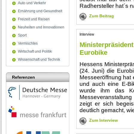
Auto und Verkehr
Radhersteller hat´s n
Ernährung und Gesundheit
Zum Beitrag
Freizeit und Reisen
Neuheiten und Innovationen
Interview
Sport
Ministerpräsident
Vermischtes
Eurobike
Wirtschaft und Politik
Wissenschaft und Technik
Hessens Ministerpräs
(24. Juni) die Eurob
Messeeröffnung hat 
Referenzen
und auch eine E-Bi
wurde ihm das Ko
Messeveranstaltung
zeigt er sich begei
deutlich gemacht, wie
Zum Interview