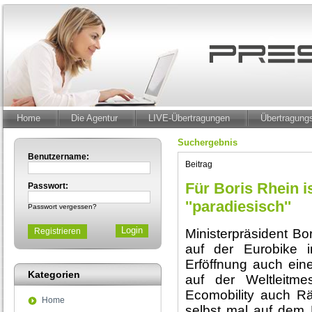
Home
Die Agentur
LIVE-Übertragungen
Übertragun
Suchergebnis
Benutzername:
Beitrag
Für Boris Rhein is
Passwort:
''paradiesisch''
Passwort vergessen?
Registrieren
Ministerpräsident Bo
auf der Eurobike 
Erföffnung auch ei
Kategorien
auf der Weltleitme
Ecomobility auch Rä
Home
selbst mal auf dem