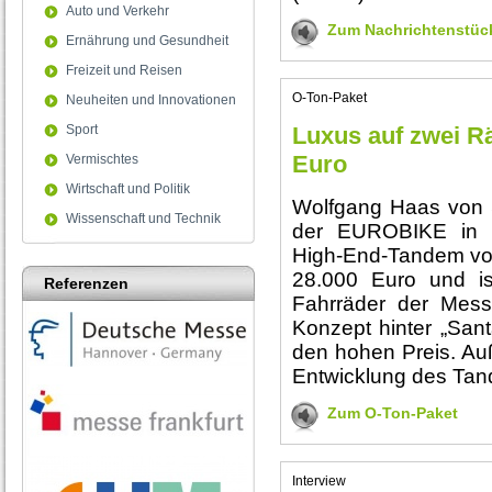
Auto und Verkehr
Zum Nachrichtenstüc
Ernährung und Gesundheit
Freizeit und Reisen
O-Ton-Paket
Neuheiten und Innovationen
Sport
Luxus auf zwei Rä
Euro
Vermischtes
Wirtschaft und Politik
Wolfgang Haas von 
Wissenschaft und Technik
der EUROBIKE in F
High-End-Tandem vo
28.000 Euro und is
Referenzen
Fahrräder der Mess
Konzept hinter „San
den hohen Preis. Auß
Entwicklung des Tan
Zum O-Ton-Paket
Interview