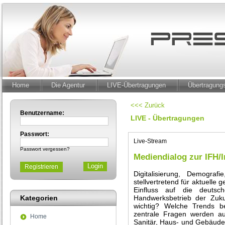
Home
Die Agentur
LIVE-Übertragungen
Übertragun
<<< Zurück
Benutzername:
LIVE - Übertragungen
Passwort:
Live-Stream
Passwort vergessen?
Mediendialog zur IFH/
Registrieren
Digitalisierung, Demograf
stellvertretend für aktuelle 
Einfluss auf die deuts
Kategorien
Handwerksbetrieb der Zuk
wichtig? Welche Trends 
zentrale Fragen werden a
Home
Sanitär, Haus- und Gebäude