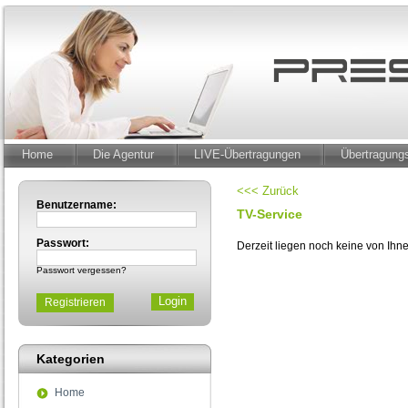
Home
Die Agentur
LIVE-Übertragungen
Übertragun
<<< Zurück
Benutzername:
TV-Service
Passwort:
Derzeit liegen noch keine von Ih
Passwort vergessen?
Registrieren
Kategorien
Home