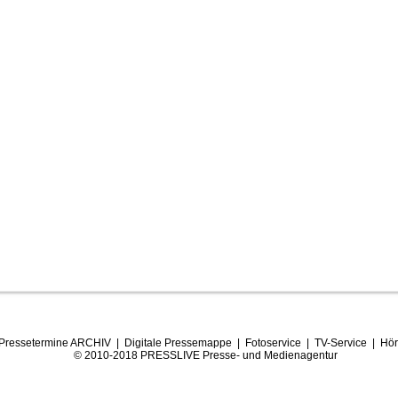
Pressetermine ARCHIV
|
Digitale Pressemappe
|
Fotoservice
|
TV-Service
|
Hör
© 2010-2018 PRESSLIVE Presse- und Medienagentur