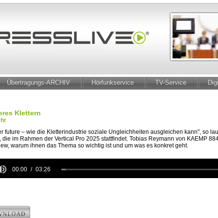
Übertragungs-ARCHIV
Hörfunkservice
TV-Service
Dig
eres Klettern
Uhr
er future – wie die Kletterindustrie soziale Ungleichheiten ausgleichen kann", so laut
 die im Rahmen der Vertical Pro 2025 stattfindet. Tobias Reymann von KAEMP 8848
view, warum ihnen das Thema so wichtig ist und um was es konkret geht.
00:00
03:26
e