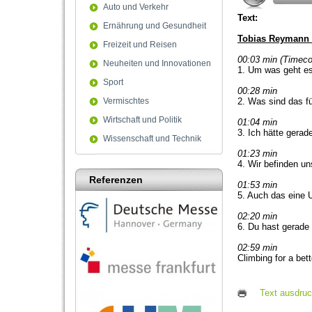
Auto und Verkehr
Text:
Ernährung und Gesundheit
Tobias Reymann a
Freizeit und Reisen
00:03 min (Timeco
Neuheiten und Innovationen
1. Um was geht es
Sport
00:28 min
Vermischtes
2. Was sind das f
Wirtschaft und Politik
01:04 min
3. Ich hätte gerad
Wissenschaft und Technik
01:23 min
4. Wir befinden u
Referenzen
01:53 min
5. Auch das eine U
02:20 min
6. Du hast gerade 
02:59 min
Climbing for a bet
Text ausdru