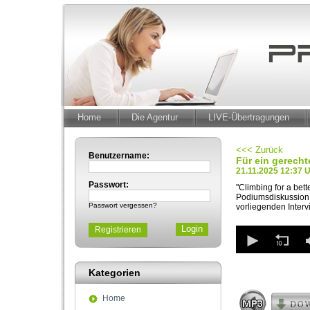
Home
Die Agentur
LIVE-Übertragungen
<<< Zurück
Benutzername:
Für ein gerecht
21.11.2025 12:37 
Passwort:
"Climbing for a bett
Podiumsdiskussion,
Passwort vergessen?
vorliegenden Inter
0
Registrieren
seconds
of
3
Kategorien
minutes,
26
seconds
Volum
Home
90%