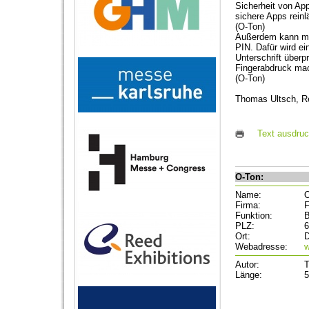
Sicherheit von Ap
sichere Apps reinl
(O-Ton)
Außerdem kann man
PIN. Dafür wird e
Unterschrift überp
Fingerabdruck mac
(O-Ton)
Thomas Ultsch, Re
Text ausdru
O-Ton:
Name:
O
Firma:
F
Funktion:
B
PLZ:
6
Ort:
D
Webadresse:
w
Autor:
T
Länge:
5