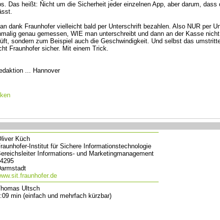
ps. Das heißt: Nicht um die Sicherheit jeder einzelnen App, aber darum, das
ässt.
 dank Fraunhofer vielleicht bald per Unterschrift bezahlen. Also NUR per Un
inmalig genau gemessen, WIE man unterschreibt und dann an der Kasse nicht
rüft, sondern zum Beispiel auch die Geschwindigkeit. Und selbst das umstritte
ht Fraunhofer sicher. Mit einem Trick.
daktion ... Hannover
cken
liver Küch
raunhofer-Institut für Sichere Informationstechnologie
ereichsleiter Informations- und Marketingmanagement
4295
armstadt
ww.sit.fraunhofer.de
homas Ultsch
:09 min (einfach und mehrfach kürzbar)