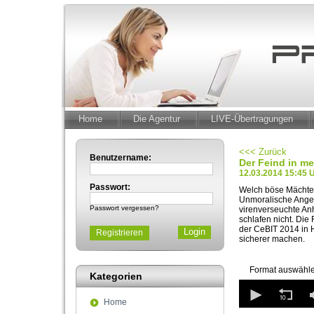
Home
Die Agentur
LIVE-Übertragungen
<<< Zurück
Benutzername:
Der Feind in m
12.03.2014 15:45 
Passwort:
Welch böse Mächte i
Unmoralische Angeb
Passwort vergessen?
virenverseuchte An
schlafen nicht. Die
der CeBIT 2014 in 
Registrieren
sicherer machen.
Format auswähle
Kategorien
0
seconds
Home
of