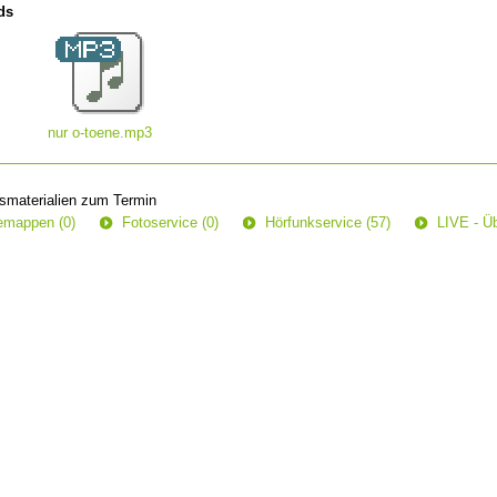
ds
nur o-toene.mp3
smaterialien zum Termin
semappen (0)
Fotoservice (0)
Hörfunkservice (57)
LIVE - Üb