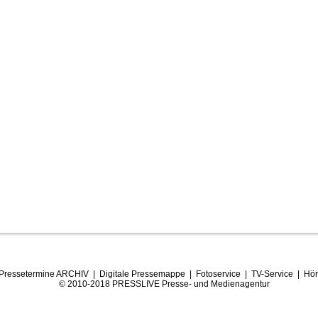
Pressetermine ARCHIV
|
Digitale Pressemappe
|
Fotoservice
|
TV-Service
|
Hör
© 2010-2018 PRESSLIVE Presse- und Medienagentur