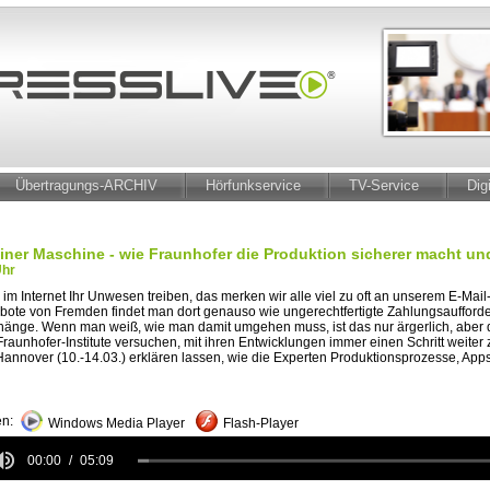
Übertragungs-ARCHIV
Hörfunkservice
TV-Service
Dig
einer Maschine - wie Fraunhofer die Produktion sicherer macht u
Uhr
m Internet Ihr Unwesen treiben, das merken wir alle viel zu oft an unserem E-Mai
ote von Fremden findet man dort genauso wie ungerechtfertigte Zahlungsaufford
hänge. Wenn man weiß, wie man damit umgehen muss, ist das nur ärgerlich, aber 
 Fraunhofer-Institute versuchen, mit ihren Entwicklungen immer einen Schritt weiter
Hannover (10.-14.03.) erklären lassen, wie die Experten Produktionsprozesse, Ap
n:
Windows Media Player
Flash-Player
00:00
05:09