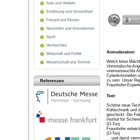
5
Auto und Verkehr
minutes,
9
Ernährung und Gesundheit
seconds
Volum
Freizeit und Reisen
90%
Neuheiten und Innovationen
Sport
Vermischtes
Anmoderation:
Wirtschaft und Politik
Welch böse Mächte
Wissenschaft und Technik
Unmoralische Ange
virenverseuchte A
Cyberkriminellen s
zu sein. Unser Rep
Referenzen
Fraunhofer-Expert
Text:
Schöne neue Techn
Kühlschrank und d
geschickt. Die Fo
Institut für Siche
(O-Ton)
Fraunhofer entwic
(O-Ton)
... und damit ver