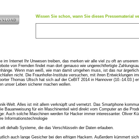
e
Wissen Sie schon, wann Sie dieses Pressematerial ve
 im Internet Ihr Unwesen treiben, das merken wir alle viel zu oft an unserem
bote von Fremden findet man dort genauso wie ungerechtfertigte Zahlungsau
nhänge. Wenn man weiß, wie man damit umgehen muss, ist das nur ärgerlich,
chlafen nicht. Die Fraunhofer-Institute versuchen, mit ihren Entwicklungen im
orter Thomas Ultsch hat sich auf der CeBIT 2014 in Hannover (10.-14.03.) er
en unser Leben sicherer machen wollen.
ik-Welt. Alles ist mit allem verknüpft und vernetzt. Das Smartphone kommun
ie Bauanweisung für ein Maschinenteil wird direkt vom Computer an die Pro
lge: Auch solche Maschinen werden für Hacker immer interessanter. Oliver K
rere Informationstechnologie
kelt dehalb Systeme, die das Verschlüsseln der Daten erlauben.
mutlich auch lange Gesicher bei den eifrigen Hackern. Außerdem kümmert sic