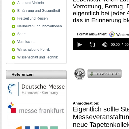
Auto und Verkehr
Verrottung, Betrug, 
Ernährung und Gesundheit
eigentlich bei jeder
Freizeit und Reisen
das in Erinnerung bl
Neuheiten und Innovationen
Sport
Format auswählen:
Windows
0
Vermischtes
seconds
00:00
00
of
Wirtschaft und Politik
0
Wissenschaft und Technik
seconds
Referenzen
Anmoderation:
Eigentlich sollte S
Messeveranstaltung
neue Tapetenkolle