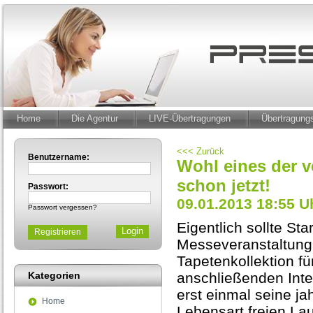
Home
Die Agentur
LIVE-Übertragungen
Übertragun
<<< Zurück
Benutzername:
Wohl eines der v
schon jetzt!
Passwort:
09.01.2013 18:55 U
Passwort vergessen?
Eigentlich sollte Sta
Registrieren
Messeveranstaltung H
Tapetenkollektion f
Kategorien
anschließenden Inte
erst einmal seine j
Home
Lebensart freien Lau