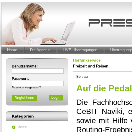
Home
Die Agentur
LIVE-Übertragungen
Übertragun
Hörfunkservice
Freizeit und Reisen
Benutzername:
Beitrag
Passwort:
Auf die Pedale
Passwort vergessen?
Registrieren
Die Fachhochsc
CeBIT Naviki, e
Kategorien
sowie mit Hilfe
Home
Routing-Ergebni