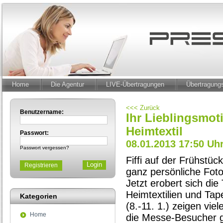
Home
Die Agentur
LIVE-Übertragungen
Übertragun
<<< Zurück
Benutzername:
Ihr Lieblingsmot
Heimtextil
Passwort:
08.01.2013 17:50 Uh
Passwort vergessen?
Fiffi auf der Frühstüc
Registrieren
ganz persönliche Foto
Jetzt erobert sich di
Heimtextilien und Tap
Kategorien
(8.-11. 1.) zeigen vie
Home
die Messe-Besucher ge