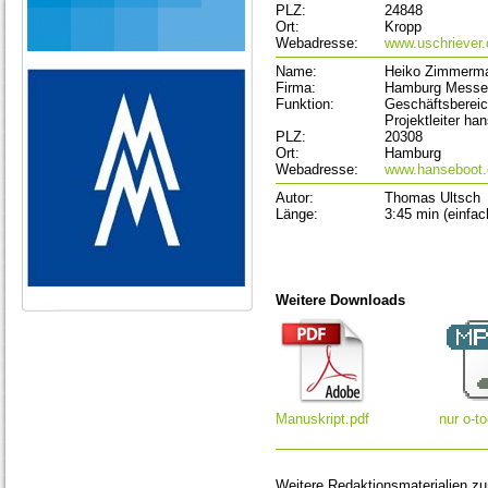
PLZ:
24848
Ort:
Kropp
Webadresse:
www.uschriever
Name:
Heiko Zimmerm
Firma:
Hamburg Messe
Funktion:
Geschäftsberei
Projektleiter ha
PLZ:
20308
Ort:
Hamburg
Webadresse:
www.hanseboot.
Autor:
Thomas Ultsch
Länge:
3:45 min (einfa
Weitere Downloads
Manuskript.pdf
nur o-t
Weitere Redaktionsmaterialien z