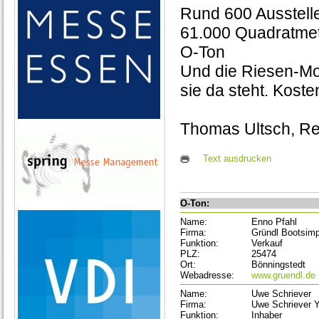
Rund 600 Ausstell
61.000 Quadratmet
O-Ton
Und die Riesen-Mo
sie da steht. Kost
Thomas Ultsch, Re
Text ausdrucken
O-Ton:
Name:
Enno Pfahl
Firma:
Gründl Bootsim
Funktion:
Verkauf
PLZ:
25474
Ort:
Bönningstedt
Webadresse:
www.gruendl.de
Name:
Uwe Schriever
Firma:
Uwe Schriever Y
Funktion:
Inhaber