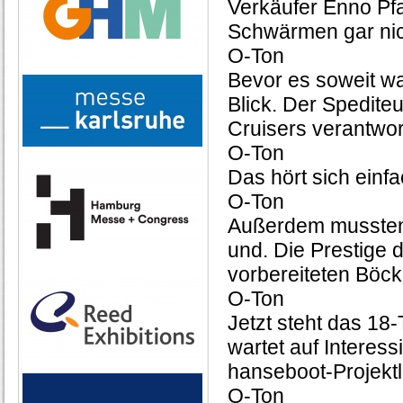
Verkäufer Enno Pf
Schwärmen gar nic
O-Ton
Bevor es soweit w
Blick. Der Spedite
Cruisers verantwort
O-Ton
Das hört sich einfac
O-Ton
Außerdem mussten 
und. Die Prestige d
vorbereiteten Böck
O-Ton
Jetzt steht das 18
wartet auf Interess
hanseboot-Projekt
O-Ton