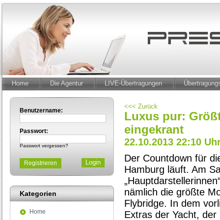
Home
Die Agentur
LIVE-Übertragungen
Übertragun
<<< Zurück
Benutzername:
Luxus pur: Größ
eingekrant
Passwort:
22.10.2013 22:10 Uh
Passwort vergessen?
Der Countdown für di
Registrieren
Hamburg läuft. Am Sam
„Hauptdarstellerinnen“
nämlich die größte Mo
Kategorien
Flybridge. In dem vor
Home
Extras der Yacht, der