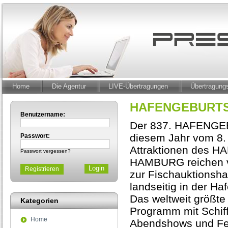
Home
Die Agentur
LIVE-Übertragungen
Übertragun
HAFENGEBURTS
Benutzername:
Der 837. HAFENGE
diesem Jahr vom 8. 
Passwort:
Attraktionen des
Passwort vergessen?
HAMBURG reichen vo
Registrieren
zur Fischauktionsha
landseitig in der Haf
Das weltweit größte 
Kategorien
Programm mit Schiff
Home
Abendshows und Fe