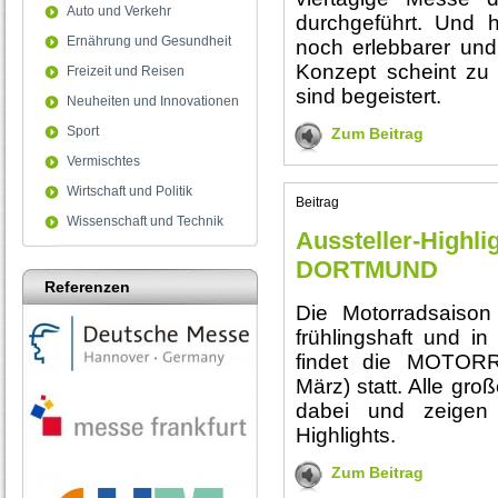
Auto und Verkehr
durchgeführt. Und 
Ernährung und Gesundheit
noch erlebbarer und
Konzept scheint zu 
Freizeit und Reisen
sind begeistert.
Neuheiten und Innovationen
Sport
Zum Beitrag
Vermischtes
Wirtschaft und Politik
Beitrag
Wissenschaft und Technik
Aussteller-High
DORTMUND
Referenzen
Die Motorradsaison
frühlingshaft und 
findet die MOTO
März) statt. Alle gr
dabei und zeigen
Highlights.
Zum Beitrag