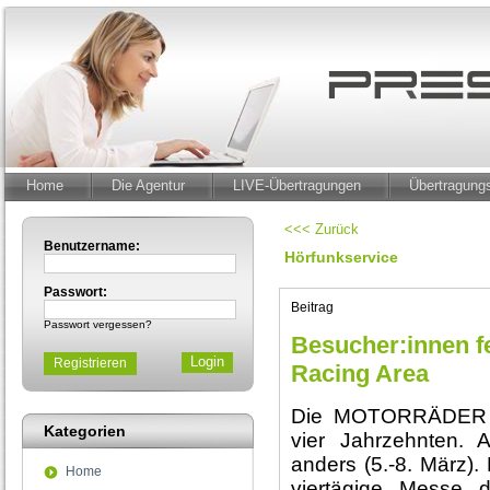
Home
Die Agentur
LIVE-Übertragungen
Übertragun
<<< Zurück
Benutzername:
Hörfunkservice
Passwort:
Beitrag
Passwort vergessen?
Besucher:innen f
Registrieren
Racing Area
Die MOTORRÄDER D
Kategorien
vier Jahrzehnten. 
anders (5.-8. März).
Home
viertägige Messe 