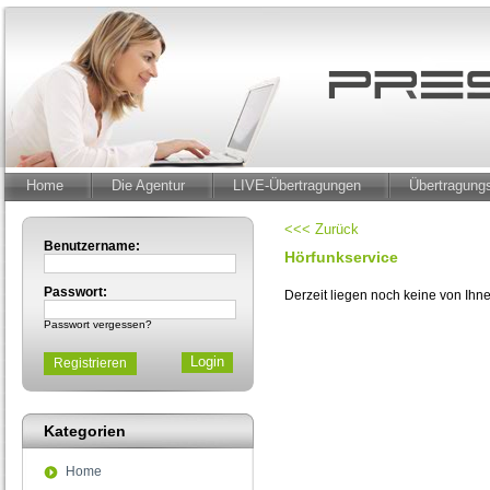
Home
Die Agentur
LIVE-Übertragungen
Übertragun
<<< Zurück
Benutzername:
Hörfunkservice
Passwort:
Derzeit liegen noch keine von Ih
Passwort vergessen?
Registrieren
Kategorien
Home