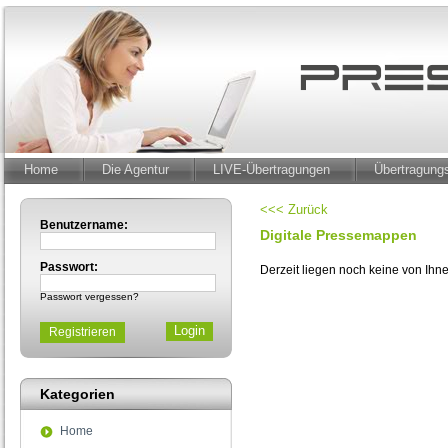
Home
Die Agentur
LIVE-Übertragungen
Übertragun
<<< Zurück
Benutzername:
Digitale Pressemappen
Passwort:
Derzeit liegen noch keine von Ih
Passwort vergessen?
Registrieren
Kategorien
Home