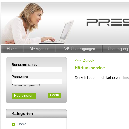
Home
Die Agentur
LIVE-Übertragungen
Übertragun
<<< Zurück
Benutzername:
Hörfunkservice
Passwort:
Derzeit liegen noch keine von Ih
Passwort vergessen?
Registrieren
Kategorien
Home