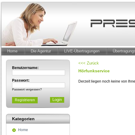
Home
Die Agentur
LIVE-Übertragungen
Übertragun
<<< Zurück
Benutzername:
Hörfunkservice
Passwort:
Derzeit liegen noch keine von Ih
Passwort vergessen?
Registrieren
Kategorien
Home